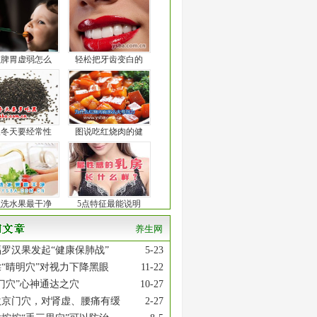
孩脾胃虚弱怎么
轻松把牙齿变白的
人冬天要经常性
图说吃红烧肉的健
么洗水果最干净
5点特征最能说明
养生网
罗汉果发起“健康保肺战”
5-23
“晴明穴”对视力下降黑眼
11-22
门穴”心神通达之穴
10-27
激京门穴，对肾虚、腰痛有缓
2-27