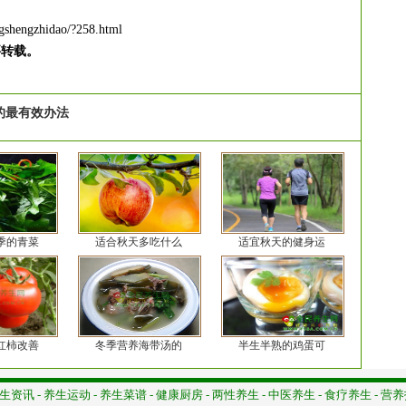
gshengzhidao/?258.html
要转载。
的最有效办法
季的青菜
适合秋天多吃什么
适宜秋天的健身运
红柿改善
冬季营养海带汤的
半生半熟的鸡蛋可
生资讯
-
养生运动
-
养生菜谱
-
健康厨房
-
两性养生
-
中医养生
-
食疗养生
-
营养