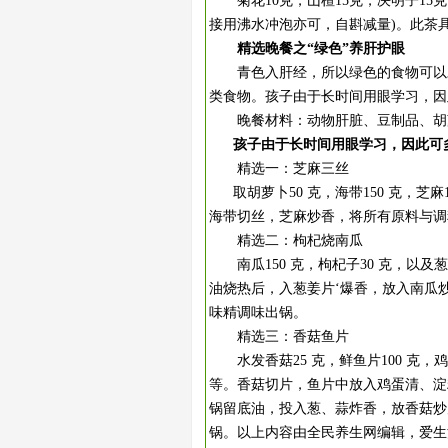
菊花10克，山楂15克，决明子15
接用沸水冲泡亦可，自斟减量)。此茶
精选晚餐之“绿色”养肝护眼
青色入肝经，所以绿色的食物可以对
类食物。孩子由于长时间用眼学习，因
晚餐材料：动物肝脏、豆制品、胡萝
孩子由于长时间用眼学习，因此可
精选一：芝麻三丝
取胡萝卜50 克，海带150 克，芝
海带切丝，芝麻炒香，将所有原料与调
精选二：枸杞烧南瓜
南瓜150 克，枸杞子30 克，以
油烧热后，入葱姜片‘爆香，放入南瓜
味精调味出锅。
精选三：香菇鱼片
水发香菇25 克，鲜鱼片100 克，
等。香菇切片，鱼片中放入鸡蛋清、淀
锅留底油，投入葱、蒜炸香，放香菇炒
锅。以上内容由全民养生网编辑，爱生