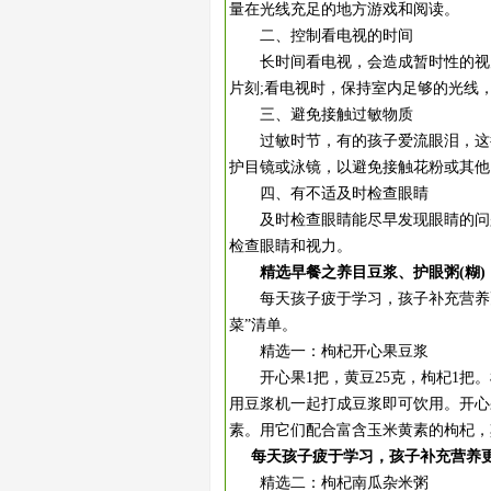
量在光线充足的地方游戏和阅读。
二、控制看电视的时间
长时间看电视，会造成暂时性的视力
片刻;看电视时，保持室内足够的光线
三、避免接触过敏物质
过敏时节，有的孩子爱流眼泪，这很
护目镜或泳镜，以避免接触花粉或其他
四、有不适及时检查眼睛
及时检查眼睛能尽早发现眼睛的问题
检查眼睛和视力。
精选早餐之养目豆浆、护眼粥(糊)
每天孩子疲于学习，孩子补充营养更
菜”清单。
精选一：枸杞开心果豆浆
开心果1把，黄豆25克，枸杞1把。
用豆浆机一起打成豆浆即可饮用。开心
素。用它们配合富含玉米黄素的枸杞，
每天孩子疲于学习，孩子补充营养
精选二：枸杞南瓜杂米粥