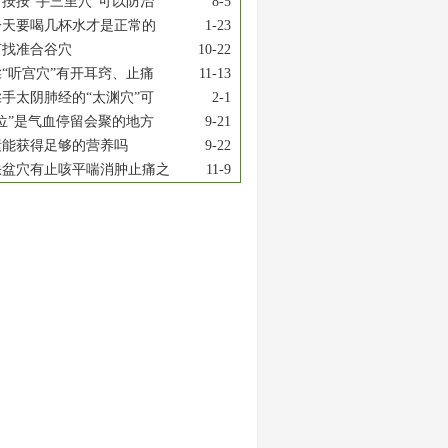
按按“手三里穴”可以防治
8-5
一天要喝几杯水才是正常的
1-23
何找准合谷穴
10-22
“听宫穴”有开耳窍、止痛
11-13
手太阴肺经的“太渊穴”可
2-1
位”是气血停留会聚的地方
9-21
素能获得足够的营养吗
9-22
缺盆穴有止咳平喘消肿止痛之
11-9