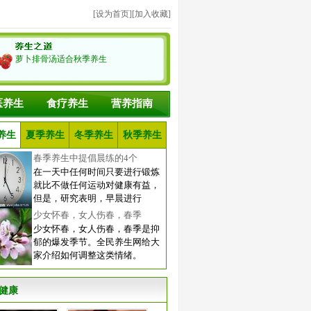
[
设为首页
][
加入收藏
]
萝卜排骨汤适合秋季养生
医养生
食疗养生
营养指南
养生
夏季养生
冬季养生
秋季养生
春季养生中提倡晨练的4个
在一天中任何时间只要进行锻炼
就比不做任何运动对健康有益，
但是，研究表明，早晨进行
少女怀春，女人伤春，春季
少女怀春，女人伤春，春季是抑
郁的爆发季节。全民养生网给大
家介绍如何调整这类情绪。
健康