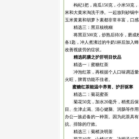
枸杞1把，南瓜150克，小米50克，
米和大黄米淘洗干净。一起放到砂锅中
玉米黄素和胡萝卜素都非常丰富，口感
精选三：黑豆核桃糊
将黑豆500克，炒熟后待冷，磨成粉
各1匙，冲人煮沸过的牛奶1杯后加入
改善视疲劳的症状。
精选药膳之护肝明目饮品
精选一：蜜糖红茶
冲泡红茶，再根据个人口味调适量蜂
火旺，脾胃功能不佳者。
蜜糖红茶能温中养胃、护肝驱寒
精选二：菊花蜜茶
菊花50克，加水20毫升，稍煮后保
目、生津止渴、清心健脑、润肠等作用
办公一族必备的一种茶。因为此茶具有
抗、排除的疗效。
精选三：菊楂决明茶