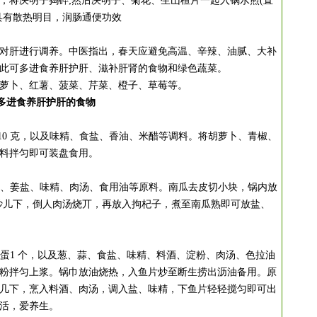
克，将决明子捣碎;然后决明子、菊花、生山楂片一起入锅水煎(直
具有散热明目，润肠通便功效
肝进行调养。中医指出，春天应避免高温、辛辣、油腻、大补
此可多进食养肝护肝、滋补肝肾的食物和绿色蔬菜。
卜、红薯、菠菜、芹菜、橙子、草莓等。
多进食养肝护肝的食物
麻10 克，以及味精、食盐、香油、米醋等调料。将胡萝卜、青椒、
料拌匀即可装盘食用。
及葱、姜盐、味精、肉汤、食用油等原料。南瓜去皮切小块，锅内放
炒儿下，倒人肉汤烧丌，再放入拘杞子，煮至南瓜熟即可放盐、
鸡蛋1 个，以及葱、蒜、食盐、味精、料酒、淀粉、肉汤、色拉油
粉拌匀上浆。锅巾放油烧热，入鱼片炒至断生捞出沥油备用。原
几下，烹入料酒、肉汤，调入盐、味精，下鱼片轻轻搅匀即可出
活，爱养生。