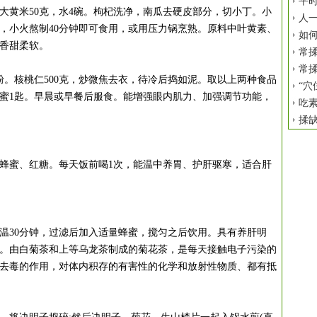
平时
大黄米50克，水4碗。枸杞洗净，南瓜去硬皮部分，切小丁。小
人
，小火熬制40分钟即可食用，或用压力锅烹熟。原料中叶黄素、
如
香甜柔软。
常揉
常揉
。核桃仁500克，炒微焦去衣，待冷后捣如泥。取以上两种食品
“穴
蜂蜜1匙。早晨或早餐后服食。能增强眼内肌力、加强调节功能，
吃
揉
蜜、红糖。每天饭前喝1次，能温中养胃、护肝驱寒，适合肝
温30分钟，过滤后加入适量蜂蜜，搅匀之后饮用。具有养肝明
。由白菊茶和上等乌龙茶制成的菊花茶，是每天接触电子污染的
去毒的作用，对体内积存的有害性的化学和放射性物质、都有抵