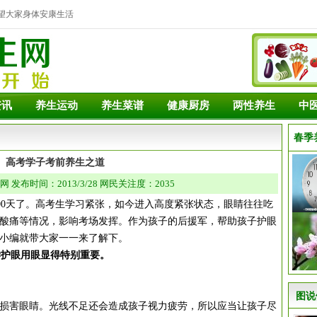
望大家身体安康生活
资讯
养生运动
养生菜谱
健康厨房
两性养生
中
春季
高考学子考前养生之道
发布时间：2013/3/28 网民关注度：2035
0天了。高考生学习紧张，如今进入高度紧张状态，眼睛往往吃
酸痛等情况，影响考场发挥。作为孩子的后援军，帮助孩子护眼
小编就带大家一一来了解下。
学护眼用眼显得特别重要。
：
图说
害眼睛。光线不足还会造成孩子视力疲劳，所以应当让孩子尽