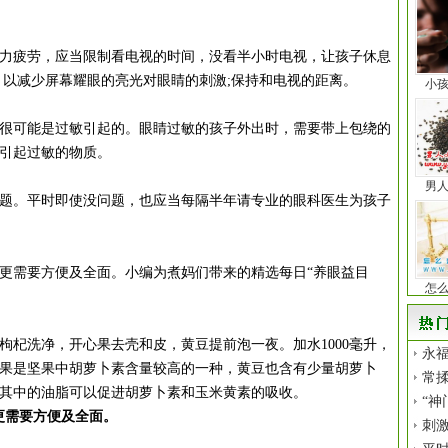
疲劳，应当限制看电视的时间，没看半小时电视，让孩子休息
，以减少屏幕耀眼的亮光对眼睛的刺激;保持和电视的距离。
小
可能是过敏引起的。眼睛过敏的孩子外出时，需要带上包绕的
引起过敏的物质。
男
。平时即使没问题，也应当每隔半年请专业的眼科医生为孩子
需要方便及全面。小编为煮妈们带来的精选每日“养眼益目
怎
枸杞洗净，开心果去壳和皮，黄豆提前泡一夜。加水1000毫升，
永福
果是坚果中胡萝卜素含量较高的一种，黄豆也含有少量胡萝卜
常揉
其中的油脂可以促进胡萝卜素和玉米黄素的吸收。
“神
更需要方便及全面。
刺