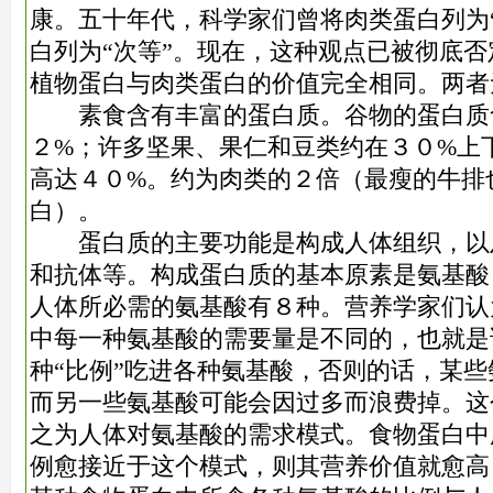
康。五十年代，科学家们曾将肉类蛋白列为
白列为“次等”。现在，这种观点已被彻底
植物蛋白与肉类蛋白的价值完全相同。两者
素食含有丰富的蛋白质。谷物的蛋白质含
２%；许多坚果、果仁和豆类约在３０%上
高达４０%。约为肉类的２倍（最瘦的牛排
白）。
蛋白质的主要功能是构成人体组织，以
和抗体等。构成蛋白质的基本原素是氨基酸
人体所必需的氨基酸有８种。营养学家们认
中每一种氨基酸的需要量是不同的，也就是
种“比例”吃进各种氨基酸，否则的话，某
而另一些氨基酸可能会因过多而浪费掉。这
之为人体对氨基酸的需求模式。食物蛋白中
例愈接近于这个模式，则其营养价值就愈高