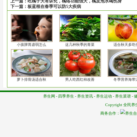
上一篇：
吃橘子大有讲究，橘络功能强大，橘皮泡水喝伤身
下一篇：
板蓝根在春季可以防5大疾病
小孩脾胃虚弱怎么
这几种秋季的青菜
适合秋天多吃
萝卜排骨汤适合秋
男人吃西红柿改善
冬季营养海带
养生网
-
四季养生
-
养生资讯
-
养生运动
-
养生菜谱
-
Copyright
全民养
商务合作：