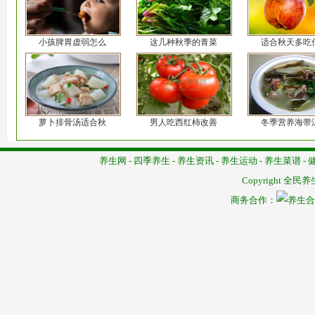
小孩脾胃虚弱怎么
这几种秋季的青菜
适合秋天多吃
萝卜排骨汤适合秋
男人吃西红柿改善
冬季营养海带
养生网
-
四季养生
-
养生资讯
-
养生运动
-
养生菜谱
-
Copyright
全民养
商务合作：