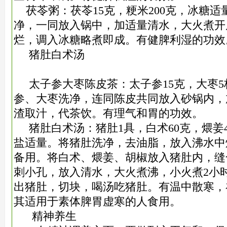
茯苓粥：茯苓15克，粳米200克，冰糖适
净，一同放入锅中，加适量清水，大火煮开
烂，调入冰糖略煮即成。有健脾利湿的功效
猪肚白术汤
太子参大枣陈皮茶：太子参15克，大枣5
参、大枣洗净，连同陈皮共同放入砂锅内，
渣取汁，代茶饮。有理气和胃的功效。
猪肚白术汤：猪肚1具，白术60克，煨姜4
盐适量。将猪肚洗净，去油脂，放入沸水中
备用。将白术、煨姜、胡椒放入猪肚内，缝
刺小孔，放入清水，大火煮沸，小火煮2小
出猪肚，切块，喝汤吃猪肚。有温中散寒，
其适用于素体脾胃虚寒的人食用。
精神养生