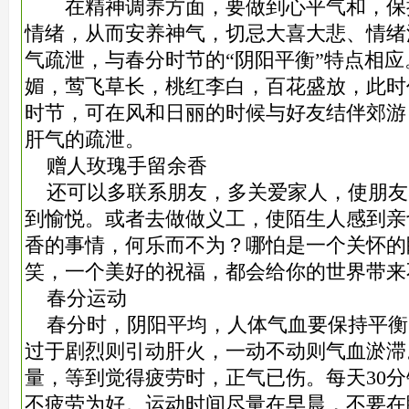
在精神调养方面，要做到心平气和，保
情绪，从而安养神气，切忌大喜大悲、情绪
气疏泄，与春分时节的“阴阳平衡”特点相
媚，莺飞草长，桃红李白，百花盛放，此时
时节，可在风和日丽的时候与好友结伴郊游
肝气的疏泄。
赠人玫瑰手留余香
还可以多联系朋友，多关爱家人，使朋友
到愉悦。或者去做做义工，使陌生人感到亲
香的事情，何乐而不为？哪怕是一个关怀的
笑，一个美好的祝福，都会给你的世界带来
春分运动
春分时，阴阳平均，人体气血要保持平衡
过于剧烈则引动肝火，一动不动则气血淤滞
量，等到觉得疲劳时，正气已伤。每天30
不疲劳为好。运动时间尽量在早晨，不要在