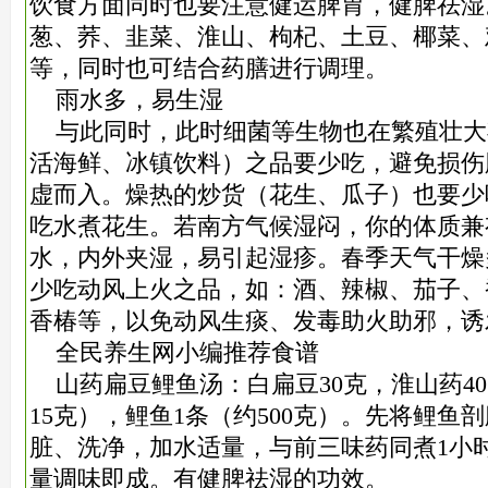
饮食方面同时也要注意健运脾胃，健脾祛湿
葱、荞、韭菜、淮山、枸杞、土豆、椰菜、
等，同时也可结合药膳进行调理。
雨水多，易生湿
与此同时，此时细菌等生物也在繁殖壮大
活海鲜、冰镇饮料）之品要少吃，避免损伤
虚而入。燥热的炒货（花生、瓜子）也要少
吃水煮花生。若南方气候湿闷，你的体质兼
水，内外夹湿，易引起湿疹。春季天气干燥
少吃动风上火之品，如：酒、辣椒、茄子、
香椿等，以免动风生痰、发毒助火助邪，诱
全民养生网小编推荐食谱
山药扁豆鲤鱼汤：白扁豆30克，淮山药40
15克），鲤鱼1条（约500克）。先将鲤鱼
脏、洗净，加水适量，与前三味药同煮1小
量调味即成。有健脾祛湿的功效。