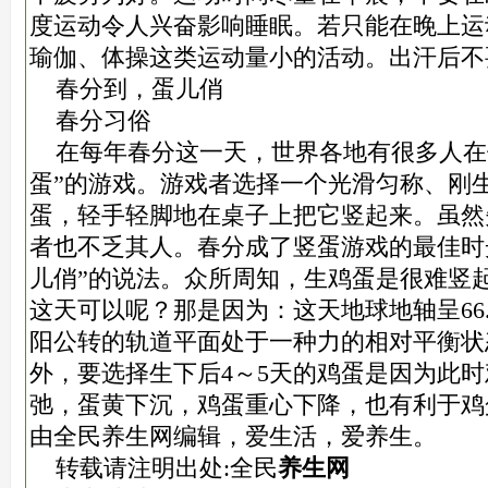
度运动令人兴奋影响睡眠。若只能在晚上运
瑜伽、体操这类运动量小的活动。出汗后不
春分到，蛋儿俏
春分习俗
在每年春分这一天，世界各地有很多人在
蛋”的游戏。游戏者选择一个光滑匀称、刚
蛋，轻手轻脚地在桌子上把它竖起来。虽然
者也不乏其人。春分成了竖蛋游戏的最佳时
儿俏”的说法。众所周知，生鸡蛋是很难竖
这天可以呢？那是因为：这天地球地轴呈66
阳公转的轨道平面处于一种力的相对平衡状
外，要选择生下后4～5天的鸡蛋是因为此
弛，蛋黄下沉，鸡蛋重心下降，也有利于鸡
由全民养生网编辑，爱生活，爱养生。
转载请注明出处:全民
养生网