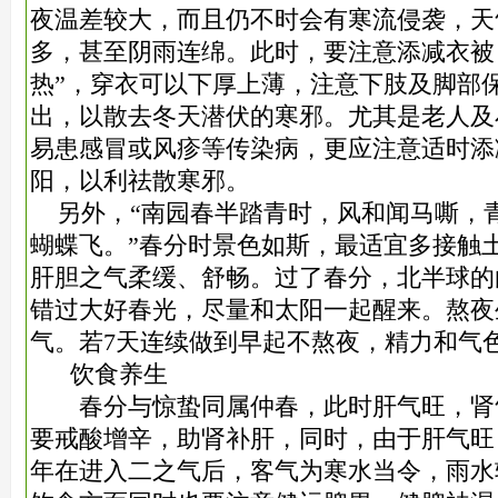
夜温差较大，而且仍不时会有寒流侵袭，天
多，甚至阴雨连绵。此时，要注意添减衣被
热”，穿衣可以下厚上薄，注意下肢及脚部
出，以散去冬天潜伏的寒邪。尤其是老人及
易患感冒或风疹等传染病，更应注意适时添
阳，以利祛散寒邪。
另外，“南园春半踏青时，风和闻马嘶，
蝴蝶飞。”春分时景色如斯，最适宜多接触
肝胆之气柔缓、舒畅。过了春分，北半球的
错过大好春光，尽量和太阳一起醒来。熬夜
气。若7天连续做到早起不熬夜，精力和气
饮食养生
春分与惊蛰同属仲春，此时肝气旺，肾
要戒酸增辛，助肾补肝，同时，由于肝气旺
年在进入二之气后，客气为寒水当令，雨水