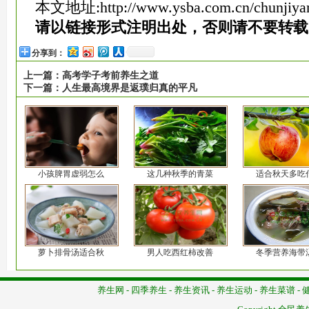
本文地址:
http://www.ysba.com.cn/chunjiya
请以链接形式注明出处，否则请不要转载
分享到：
上一篇：
高考学子考前养生之道
下一篇：
人生最高境界是返璞归真的平凡
小孩脾胃虚弱怎么
这几种秋季的青菜
适合秋天多吃
萝卜排骨汤适合秋
男人吃西红柿改善
冬季营养海带
养生网
-
四季养生
-
养生资讯
-
养生运动
-
养生菜谱
-