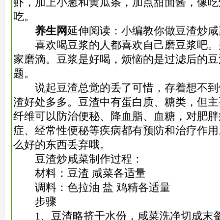
虾，加上
小葱和黄瓜条，加点甜面酱，像吃
吃。
养生网
延伸阅读：小编教你做豆渣炒咸
喜欢喝豆浆的人都喜欢自己磨豆浆吧。
家磨滴。豆浆是好喝，烦恼的是过滤后的豆
题。
说起豆渣总觉的丢了可惜，存着想不到
渣好处多多。豆渣中有蛋白质、糖类，但主
纤维可以防
治便秘、降血脂、血糖，对肥胖
症、经常性便秘等疾病都有预防和治疗作用
么好的东西丢弃哦。
豆渣炒咸菜制作过程：
材料：豆渣 咸菜各适量
调料：色拉油 盐 鸡精各适量
步骤
1、豆渣略挤干水份，咸菜洗净切成末备