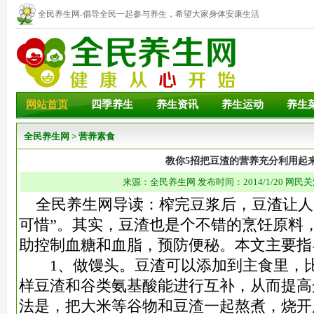
全民养生网-倡导全民一起参与养生，希望大家身体安康生活
幸福！
网站首页
四季养生
养生资讯
养生运动
养生
全民养生网
>
营养素食
教你5招把豆渣的营养充分利用起
来源：全民养生网 发布时间：2014/1/20 网民关
全民养生网导读：榨完豆浆后，豆渣让人
可惜”。其实，豆渣也是个不错的烹饪原料
助控
制血糖和血脂，预防便秘。本文主要指
1、做馒头。豆渣可以添加到主食里，比
样豆渣和谷类氨基酸能进行互补，从而提高
法是，把
大米等谷物和豆渣一起熬煮，烧开