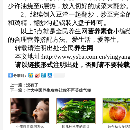
少许油烧至6层热，放入切好的咸菜末翻炒
2、继续倒入豆渣一起翻炒，炒至完全的
和鸡精，翻炒匀起锅装入盘子即可。
以上5点就是全民养生网
营养素食
小编
的合理营养搭配方法。爱生活，爱养生。
转载请注明出处:全民
养生网
本文地址:
http://www.ysba.com.cn/yingyang
请以链接形式注明出处，否则请不要转载
分享到：
上一篇：
没有了
下一篇：
七大中医养生攻略让你不再英雄气短
小孩脾胃虚弱怎么
这几种秋季的青菜
适合秋天多吃