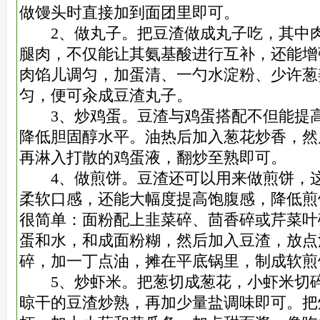
做馒头时直接加到面团里即可。
2、做丸子。把豆渣做成丸子吃，其中肉
腿肉，不仅能让其氨基酸进行互补，还能增
肉馅儿调
匀，加蛋清、一勺水淀粉、少许葱
匀，便可汆成豆渣丸子。
3、炒鸡蛋。豆渣与鸡蛋搭配不但能提高
降低胆固醇水平。油热后加入葱花炒香，然
再淋入打
散的鸡蛋液，翻炒至熟即可。
4、做煎饼。豆渣还可以用来做煎饼，这
柔软口感，还能大幅度提高饱腹感，降低煎
很简单：
面粉配上韭菜碎、茴香碎或芹菜叶
蛋和水，和成面粉糊，然后加入豆渣，放点
碎，加一丁点油，摊在
平底锅里，制成软煎
5、炒虾米。把葱切成葱花，小虾米切碎
晾干的豆渣炒熟，再加少量盐调味即可。把