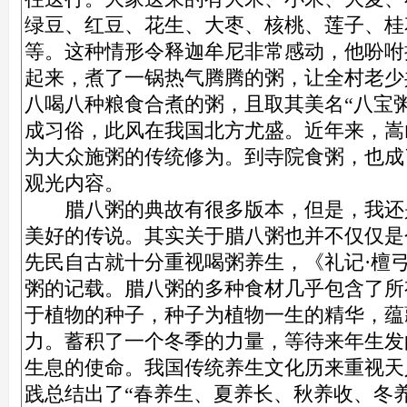
绿豆、红豆、花生、大枣、核桃、莲子、桂
等。这种情形令释迦牟尼非常感动，他吩咐
起来，煮了一锅热气腾腾的粥，让全村老少
八喝八种粮食合煮的粥，且取其美名“八宝
成习俗，此风在我国北方尤盛。近年来，嵩
为大众施粥的传统修为。到寺院食粥，也成
观光内容。
腊八粥的典故有很多版本，但是，我还
美好的传说。其实关于腊八粥也并不仅仅是
先民自古就十分重视喝粥养生，《礼记·檀
粥的记载。腊八粥的多种食材几乎包含了所
于植物的种子，种子为植物一生的精华，蕴
力。蓄积了一个冬季的力量，等待来年生发
生息的使命。我国传统养生文化历来重视天
践总结出了“春养生、夏养长、秋养收、冬