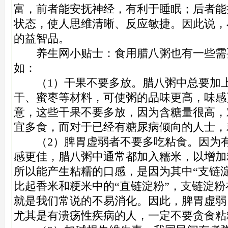
富，前者能安抚神经，有利于睡眠；后者能
状态，使人思维清晰、反应敏捷。因此说，
的益智品。
养生网小贴士：食用腊八粥也有一些需
如：
（1）干果不要多放。腊八粥中总要加上
干、蜜枣等材料，可使粥的品味更高，味感
意，这些干果不要多放，因为含糖量很高，
宜多食，而对于已经有糖尿病倾向的人士，
（2）脾胃虚弱者不要多吃粘食。因为有
感更佳，腊八粥中通常都加入糯米，以增加
所以能产生粘糯的口感，是因为其中“支链
比起香米和粳米中的“直链淀粉”，支链淀
就是我们常说的不易消化。因此，脾胃虚弱
尤其是有溃疡性疾病的人，一定不要贪食粘