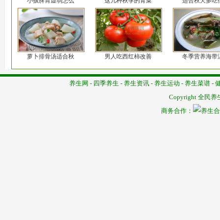
小孩脾胃虚弱怎么
这几种秋季的青菜
适合秋天多吃
萝卜排骨汤适合秋
男人吃西红柿改善
冬季营养海带
养生网
-
四季养生
-
养生资讯
-
养生运动
-
养生菜谱
-
Copyright
全民养
商务合作：