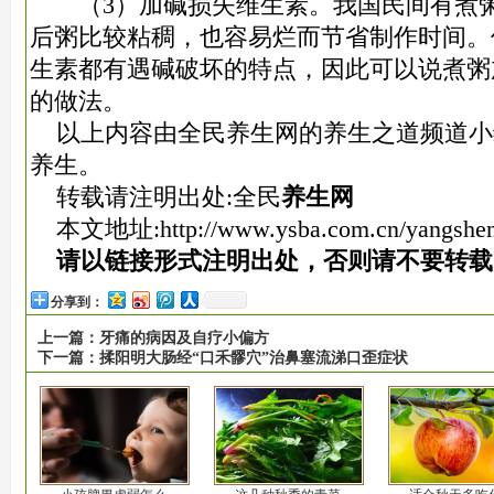
（3）加碱损失维生素。我国民间有煮粥
后粥比较粘稠，也容易烂而节省制作时间。
生素都有遇碱破坏的特点，因此可以说煮粥
的做法。
以上内容由全民养生网的养生之道频道小
养生。
转载请注明出处:全民
养生网
本文地址:
http://www.ysba.com.cn/yangshe
请以链接形式注明出处，否则请不要转载
分享到：
上一篇：
牙痛的病因及自疗小偏方
下一篇：
揉阳明大肠经“口禾髎穴”治鼻塞流涕口歪症状