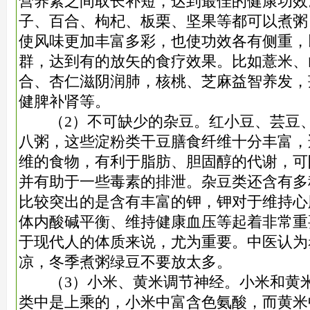
营养素之间取长补短，达到最佳的健康功效
子、百合、枸杞、板栗、坚果等都可以煮粥
使风味更加丰富多彩，也使功效各有侧重，
群，达到有的放矢的食疗效果。比如薏米、
合、杏仁滋阴润肺，核桃、芝麻益智养发，
健脾补肾等。
（2）不可缺少的杂豆。红小豆、芸豆、
八粥，这些淀粉类干豆膳食纤维十分丰富，
维的食物，有利于脂肪、胆固醇的代谢，可
并有助于一些毒素的排泄。杂豆类还含有多
比较突出的是含有丰富的钾，钾对于维持心
体内酸碱平衡、维持健康血压等起着非常重
于现代人的体质来说，尤为重要。中医认为
凉，冬季煮粥绿豆不要放太多。
（3）小米、黄米调节神经。小米和黄米
类中是上乘的，小米中富含色氨酸，而黄米