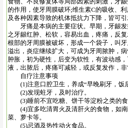
食物、不良修复体等局部因素的刺激，牙龈
的作用，使牙周膜破环;维生素C的吸收、利
及各种因素导致的机体抵抗力下降，皆可引
牙痛是本病的主要症状。早期，牙龈发
之牙龈红肿、松软，容易出血，疼痛，反复
根部的牙周膜被破坏，形成一个袋子，叫牙
溢出，炎症继续扩大，可成为牙周脓肿，病
肿胀，初为硬性，后变为软性，有波动感，
液，出脓后，疼痛可减轻，或反复发作，非
自疗注意事项
(1)注意口腔卫生，养成“早晚刷牙，饭
(2)发现蛀牙，及时治疗。
(3)睡前不宜吃糖、饼干等淀粉之类的食
(4)宜多吃清胃火及清肝火的食物，如南
菜、萝卡等。
(5)忌酒及热性动火食品。