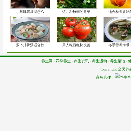
小孩脾胃虚弱怎么
这几种秋季的青菜
适合秋天多吃
萝卜排骨汤适合秋
男人吃西红柿改善
冬季营养海带
养生网
-
四季养生
-
养生资讯
-
养生运动
-
养生菜谱
-
Copyright
全民养
商务合作：