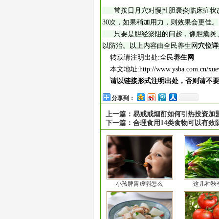
常按日月穴对慢性胆囊炎临床症状改
30次，如果稍加用力，则效果会更佳。
只要是胆经淤阻的问趁，像胆囊炎、
以防治。以上内容由全民养生网
穴位详
转载请注明出处:全民
养生网
本文地址:
http://www.ysba.com.cn/xue
请以链接形式注明出处，否则请不
分享到：
上一篇：
易戒戒烟酊如何引热投资加盟
下一篇：
合理食用14类食物可以有效
小孩脾胃虚弱怎么
这几种秋