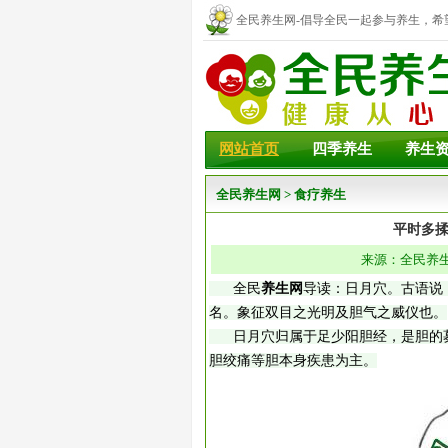
全民养生网-倡导全民一起参与养生，希
幸福！
网站首页
四季养生
养生
全民养生网
>
食疗养生
平时多
来源：全民养生网
全民
养生网
导读：日月穴。古语说
名。象征双目之光明及胆气之威仪也。
日月穴归属于足少阳胆经，是胆的募
胆绞痛等胆本身疾患为主。