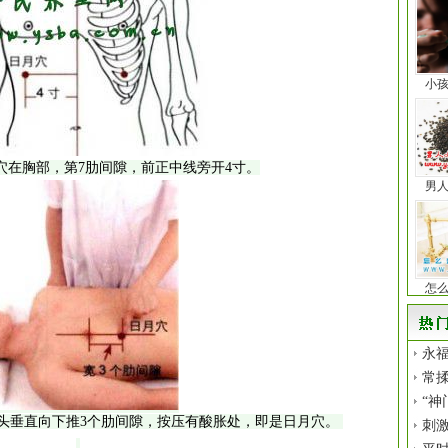
小
穴在胸部，第7肋间隙，前正中线旁开4寸。
男
怎
永福
常揉
“神
头垂直向下推3个肋间隙，按压有酸胀处，即是日月穴。
刺