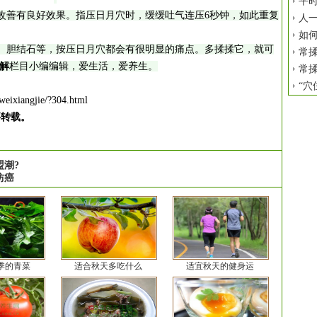
平时
善有良好效果。指压日月穴时，缓缓吐气连压6秒钟，如此重复
人
如
胆结石等，按压日月穴都会有很明显的痛点。多揉揉它，就可
常揉
解
栏目小编编辑，爱生活，爱养生。
常揉
“穴
weixiangjie/?304.html
要转载。
潮?
防癌
季的青菜
适合秋天多吃什么
适宜秋天的健身运