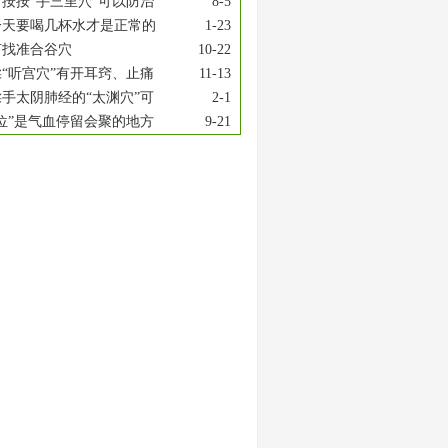
按按“手三里穴”可以防治
8-5
一天要喝几杯水才是正常的
1-23
何找准合谷穴
10-22
“听宫穴”有开耳窍、止痛
11-13
手太阴肺经的“太渊穴”可
2-1
位”是气血停留会聚的地方
9-21