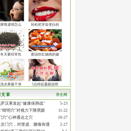
孩脾胃虚弱怎么
轻松把牙齿变白的
人冬天要经常性
图说吃红烧肉的健
么洗水果最干净
5点特征最能说明
养生网
罗汉果发起“健康保肺战”
5-23
“晴明穴”对视力下降黑眼
11-22
门穴”心神通达之穴
10-27
激京门穴，对肾虚、腰痛有缓
2-27