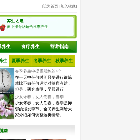
[
设为首页
][
加入收藏
]
萝卜排骨汤适合秋季养生
医养生
食疗养生
营养指南
养生
夏季养生
冬季养生
秋季养生
春季养生中提倡晨练的4个
在一天中任何时间只要进行锻炼
就比不做任何运动对健康有益，
但是，研究表明，早晨进行
少女怀春，女人伤春，春季
少女怀春，女人伤春，春季是抑
郁的爆发季节。全民养生网给大
家介绍如何调整这类情绪。
健康