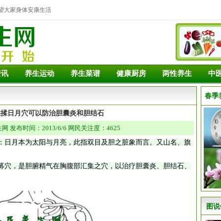
望大家身体安康生活
资讯
养生运动
养生菜谱
健康厨房
两性养生
中
春季
揉揉日月穴可以防治胆囊炎和胆结石
 发布时间：2013/6/6 网民关注度：4625
：日月本为太阳与月亮，此指双目及胆之脏象而言。又山名、旗
穴，是胆腑精气在胸腹部汇集之穴，以治疗胆囊炎、胆结石、
图说