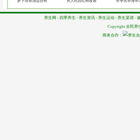
萝卜排骨汤适合秋
男人吃西红柿改善
冬季营养海带
养生网
-
四季养生
-
养生资讯
-
养生运动
-
养生菜谱
-
Copyright
全民养
商务合作：