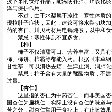
授下来的食疗补品，能滋阴补肺、止咳化痰
泽与保护作用。
不过，由于水梨属于凉性，寒性体质的
现拉肚子症状，因此，建议可将水梨切块加
药的杏仁、川贝药材用电锅炖煮，以中和食
禁忌：寒性体质不宜多食。
【柿】
柿子不仅清甜可口、营养丰富，又具有
柿、柿饼、柿霜等都能入药。根据《本草纲
甘性寒，可以消热去烦、生津止渴、润肺化
禁忌：柿子含有大量的鞣酸物质，不建
过量。
【杏仁】
这里指的杏仁为中药杏仁，而非美国杏
国杏仁为扁桃仁，实际上没有杏仁的味道与
苦之分，甜杏仁常用于食疗上，有止咳效果