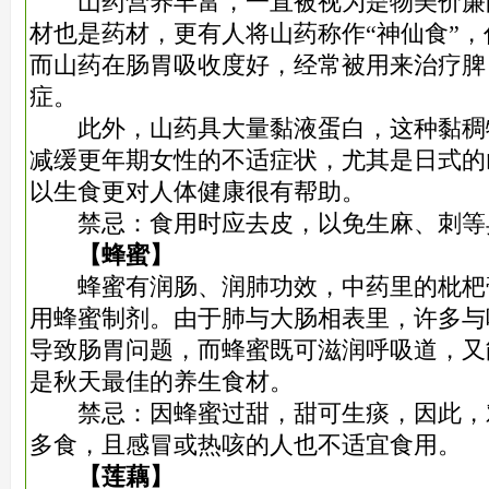
山药营养丰富，一直被视为是物美价廉
材也是药材，更有人将山药称作“神仙食”
而山药在肠胃吸收度好，经常被用来治疗脾
症。
此外，山药具大量黏液蛋白，这种黏稠
减缓更年期女性的不适症状，尤其是日式的
以生食更对人体健康很有帮助。
禁忌：食用时应去皮，以免生麻、刺等
【蜂蜜】
蜂蜜有润肠、润肺功效，中药里的枇杷
用蜂蜜制剂。由于肺与大肠相表里，许多与
导致肠胃问题，而蜂蜜既可滋润呼吸道，又
是秋天最佳的养生食材。
禁忌：因蜂蜜过甜，甜可生痰，因此，
多食，且感冒或热咳的人也不适宜食用。
【莲藕】