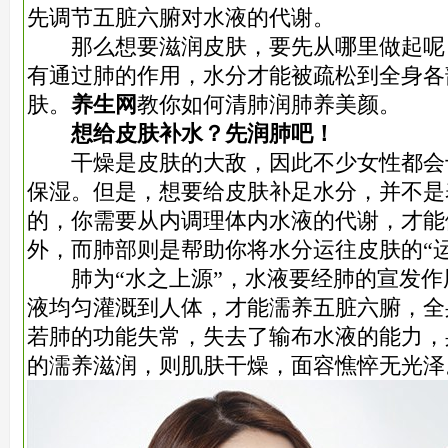
先调节五脏六腑对水液的代谢。
那么想要滋润皮肤，要先从哪里做起呢
有通过肺的作用，水分才能被疏松到全身各
肤。
养生网
教你如何清肺润肺养美颜。
想给皮肤补水？先润肺吧！
干燥是皮肤的大敌，因此不少女性都会
保湿。但是，想要给皮肤补足水分，并不是
的，你需要从内调理体内水液的代谢，才能
外，而肺部则是帮助你将水分运往皮肤的“运
肺为“水之上源”，水液要经肺的宣发作
液均匀灌溉到人体，才能濡养五脏六腑，全
若肺的功能失常，失去了输布水液的能力，
的濡养滋润，则肌肤干燥，面容憔悴无光泽