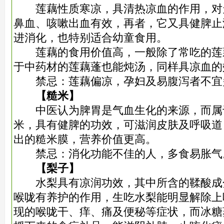
莲藕性质寒凉，具清热凉血的作用，对
鼻血、咳嗽出血有效，再者，它又具健脾止
进消化，也特别适合幼童食用。
莲藕的食用价值高，一般除了常吃的莲
于中药材的莲藕蓬也能炖汤，同样具凉血的
禁忌：莲藕偏凉，孕妇及易腹泻者不宜
【糙米】
中医认为脾胃是气血生化的来源，而属
米，具有健脾的功效，可滋润皮肤及呼吸道
出的糙米膜，营养价值更高。
禁忌：消化功能不佳的人，多食易胀气
【梨子】
水梨具有凉润功效，其中所含的鞣酸成
喉咙有养护的作用，生吃水梨能明显解除上
现的喉咙干、痒、痛及便秘等症状，而冰糖