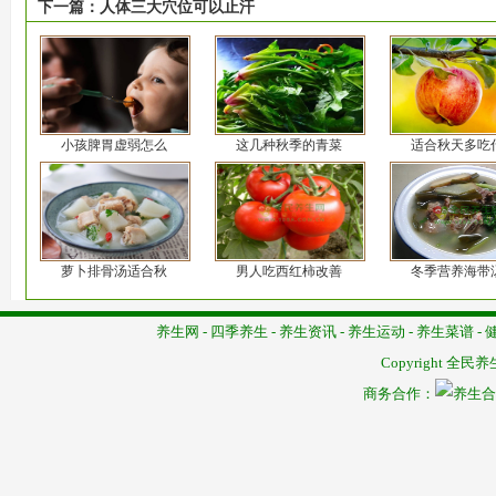
下一篇：
人体三大穴位可以止汗
小孩脾胃虚弱怎么
这几种秋季的青菜
适合秋天多吃
萝卜排骨汤适合秋
男人吃西红柿改善
冬季营养海带
养生网
-
四季养生
-
养生资讯
-
养生运动
-
养生菜谱
-
Copyright
全民养
商务合作：