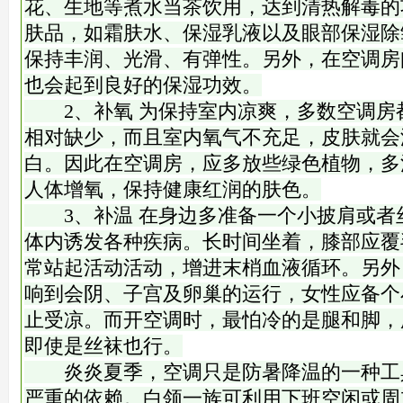
花、生地等煮水当茶饮用，达到清热解毒的
肤品，如霜肤水、保湿乳液以及眼部保湿除
保持丰润、光滑、有弹性。另外，在空调房
也会起到良好的保湿功效。
2、补氧 为保持室内凉爽，多数空调房
相对缺少，而且室内氧气不充足，皮肤就会
白。因此在空调房，应多放些绿色植物，多
人体增氧，保持健康红润的肤色。
3、补温 在身边多准备一个小披肩或者
体内诱发各种疾病。长时间坐着，膝部应覆
常站起活动活动，增进末梢血液循环。另外
响到会阴、子宫及卵巢的运行，女性应备个
止受凉。而开空调时，最怕冷的是腿和脚，
即使是丝袜也行。
炎炎夏季，空调只是防暑降温的一种工
严重的依赖。白领一族可利用下班空闲或周