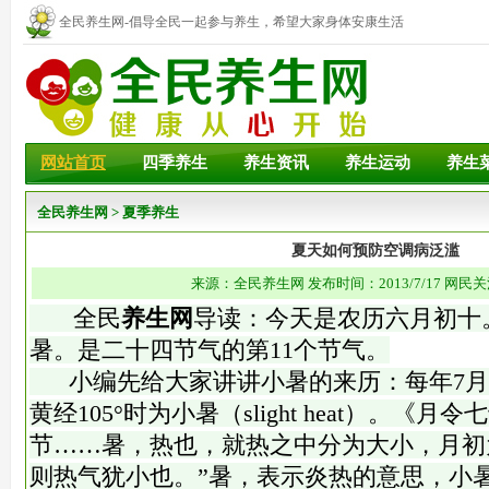
全民养生网-倡导全民一起参与养生，希望大家身体安康生活
幸福！
网站首页
四季养生
养生资讯
养生运动
养生
全民养生网
>
夏季养生
夏天如何预防空调病泛滥
来源：全民养生网 发布时间：2013/7/17 网民关
全民
养生网
导读：今天是农历六月初十
暑。是二十四节气的第11个节气。
小编先给大家讲讲小暑的来历：每年7月7
黄经105°时为小暑（slight heat）。《
节……暑，热也，就热之中分为大小，月初
则热气犹小也。”暑，表示炎热的意思，小