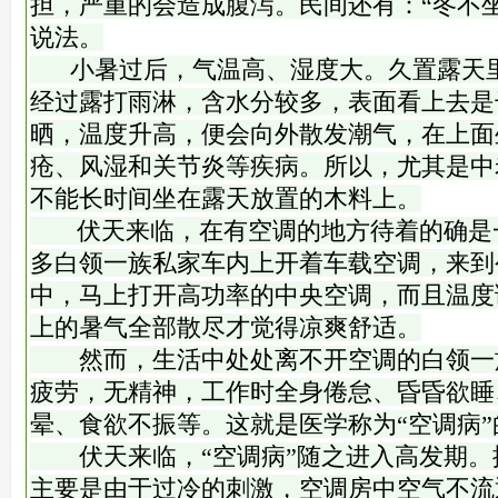
担，严重的会造成腹泻。民间还有：“冬不
说法。
小暑过后，气温高、湿度大。久置露天里
经过露打雨淋，含水分较多，表面看上去是
晒，温度升高，便会向外散发潮气，在上面
疮、风湿和关节炎等疾病。所以，尤其是中
不能长时间坐在露天放置的木料上。
伏天来临，在有空调的地方待着的确是
多白领一族私家车内上开着车载空调，来到
中，马上打开高功率的中央空调，而且温度
上的暑气全部散尽才觉得凉爽舒适。
然而，生活中处处离不开空调的白领一
疲劳，无精神，工作时全身倦怠、昏昏欲睡
晕、食欲不振等。这就是医学称为“空调病
伏天来临，“空调病”随之进入高发期。
主要是由于过冷的刺激，空调房中空气不流