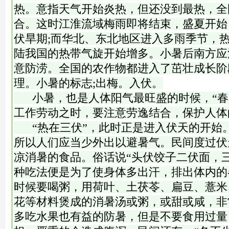
热。意指天气开始炎热，但还没到最热，全
合。这时江淮流域梅雨即将结束，盛夏开始
伏旱期;而华北、东北地区进入多雨季节，
陆我国的热带气旋开始增多。小暑后南方应
意防涝。全国的农作物都进入了茁壮成长阶
理。小暑的标志;出梅。入伏。
小暑，也是人体阳气最旺盛的时候，“春
工作劳动之时，要注意劳逸结合，保护人体
“热在三伏”，此时正是进入伏天的开始。
所以人们应当少外出以避暑气。民间度过伏
凉消暑的食品。俗话说“头伏饺子二伏面，
种吃法便是为了使身体多出汗，排出体内的
时候要喝粥，用荷叶、土茯苓、扁豆、薏米
花等材料煲成的消暑汤或粥，或甜或咸，非
多吃水果也有益的防暑，但是不要食用过量