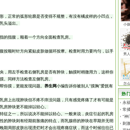
，正常的弧形轮廓是否变得不规整，有没有橘皮样的小凹点，
乳头溢出。
小
的指腹，顺着一个方向全面检查乳房。
按顺时针方向紧贴皮肤做循环按摩。检查时用力要均匀，以手
男
，用左手检查右侧乳房是否有肿块，触摸时稍微用力，这样你
摸。同样方法检查左侧乳房。
怎
帮你摸，更能发现问题。
养生网
小编告诉你被别人“摸胸”爱抚有
房上出现肿块但不疼不痒没问题，只有感觉疼痛了才有可能是
永福
乳房肿块更不能掉以轻心。
常揉
征之一，所以说决不能掉以轻心。一般来说，炎症引起的乳房
“神
性的肿块则有经期前胀痛的特点，而乳腺癌的肿块在早期并无明
刺
晚期局部皮肤出现溃烂时才会出现疼痛症状，而这个时候往往已