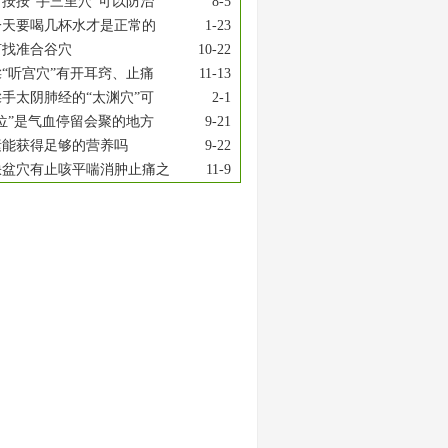
按按“手三里穴”可以防治
8-5
一天要喝几杯水才是正常的
1-23
何找准合谷穴
10-22
“听宫穴”有开耳窍、止痛
11-13
手太阴肺经的“太渊穴”可
2-1
位”是气血停留会聚的地方
9-21
素能获得足够的营养吗
9-22
缺盆穴有止咳平喘消肿止痛之
11-9