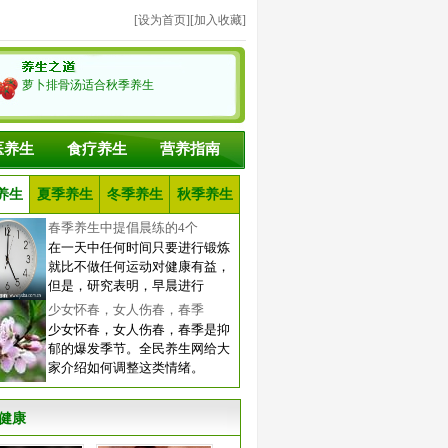
[
设为首页
][
加入收藏
]
萝卜排骨汤适合秋季养生
医养生
食疗养生
营养指南
养生
夏季养生
冬季养生
秋季养生
春季养生中提倡晨练的4个
在一天中任何时间只要进行锻炼
就比不做任何运动对健康有益，
但是，研究表明，早晨进行
少女怀春，女人伤春，春季
少女怀春，女人伤春，春季是抑
郁的爆发季节。全民养生网给大
家介绍如何调整这类情绪。
健康