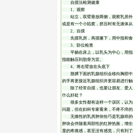
自摸法检测健康
1、观察
站立，双臂垂放两侧，观察乳房外形
或是有一个小陷窝，挤压时有无液体从
2、自摸
先摸乳房，再摸腋下，用中指和食指
3、卧位检查
平躺在床上，以乳头为中心，用指腹
指能触压到肋骨为宜。
4、将右臂放在头底下
胳膊下面的乳腺组织会移向胸部中央
的手将更接近乳腺组织并更容易进行触
除了经常自摸，也要让朋友、爱人
什么好处？
很多女性都有这样一个误区，认为乳
问题，但在妇科专家看来，不疼不痒的
无痛性的乳房肿块恰巧是乳腺癌的特
肿块会伴随着局部性的红肿热胀，增生
显的疼痛感，甚至没有感觉，只有到了