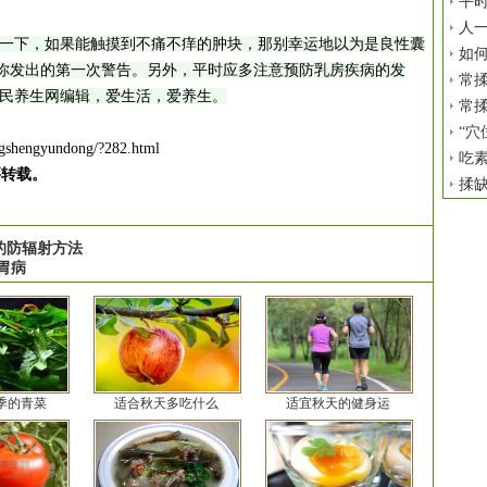
平时
人
下，如果能触摸到不痛不痒的肿块，那别幸运地以为是良性囊
如
给你发出的第一次警告。另外，平时应多注意预防乳房疾病的发
常揉
民养生网编辑，爱生活，爱养生。
常揉
“穴
ngshengyundong/?282.html
吃
要转载。
揉
的防辐射方法
胃病
季的青菜
适合秋天多吃什么
适宜秋天的健身运