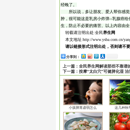
经晚了。
所以说，多让朋友、爱人帮你感觉一
肿，很可能这是乳房小炸弹--乳腺癌
生，防止不必要的痛苦。以上内容由全
转载请注明出处:全民
养生网
本文地址:
http://www.ysba.com.cn/ya
请以链接形式注明出处，否则请不
分享到：
上一篇：
全民养生网解读那些不靠谱
下一篇：
按摩“太白穴”可健脾化湿 治
小孩脾胃虚弱怎么
这几种秋