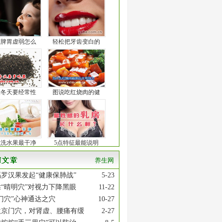
孩脾胃虚弱怎么
轻松把牙齿变白的
人冬天要经常性
图说吃红烧肉的健
么洗水果最干净
5点特征最能说明
养生网
罗汉果发起“健康保肺战”
5-23
“晴明穴”对视力下降黑眼
11-22
门穴”心神通达之穴
10-27
激京门穴，对肾虚、腰痛有缓
2-27