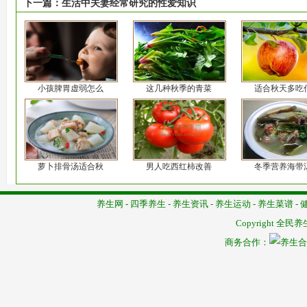
下一篇：
生活中夫妻经常研究的性爱知识
小孩脾胃虚弱怎么
这几种秋季的青菜
适合秋天多吃
萝卜排骨汤适合秋
男人吃西红柿改善
冬季营养海带
养生网
-
四季养生
-
养生资讯
-
养生运动
-
养生菜谱
-
Copyright
全民养
商务合作：