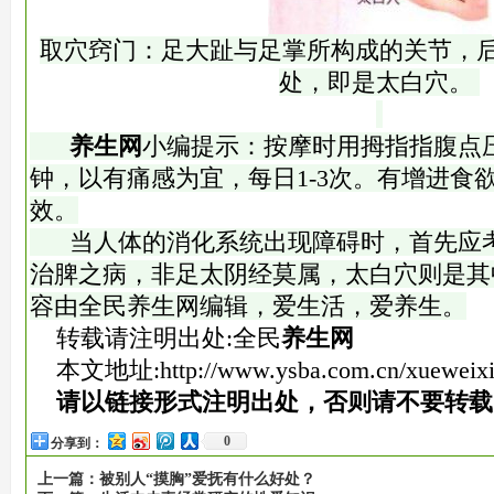
取穴窍门：足大趾与足掌所构成的关节，
处，即是太白穴。
养生网
小编提示：按摩时用拇指指腹点压
钟，以有痛感为宜，每日1-3次。有增进食
效。
当人体的消化系统出现障碍时，首先应考
治脾之病，非足太阴经莫属，太白穴则是其
容由全民养生网编辑，爱生活，爱养生。
转载请注明出处:全民
养生网
本文地址:
http://www.ysba.com.cn/xueweixi
请以链接形式注明出处，否则请不要转载
0
分享到：
上一篇：
被别人“摸胸”爱抚有什么好处？