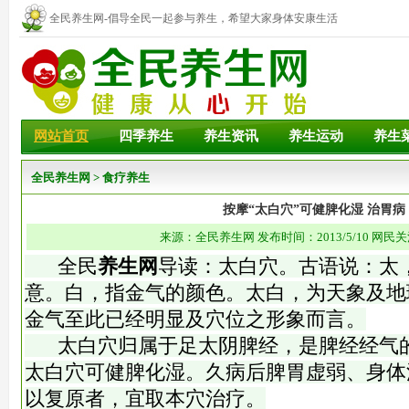
全民养生网-倡导全民一起参与养生，希望大家身体安康生活
幸福！
网站首页
四季养生
养生资讯
养生运动
养生
全民养生网
>
食疗养生
按摩“太白穴”可健脾化湿 治胃病
来源：全民养生网 发布时间：2013/5/10 网民关
全民
养生网
导读：太白穴。古语说：太
意。白，指金气的颜色。太白，为天象及地
金气至此已经明显及穴位之形象而言。
太白穴归属于足太阴脾经，是脾经经气的
太白穴可健脾化湿。久病后脾胃虚弱、身体
以复原者，宜取本穴治疗。