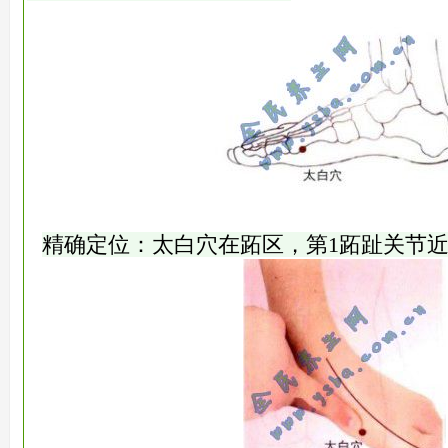
精确定位：太白穴在跖区，第1跖趾关节