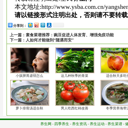
本文地址:
http://www.ysba.com.cn/yangshe
请以链接形式注明出处，否则请不要转载
分享到：
上一篇：
素食菜谱推荐：豌豆促进人体发育、增强免疫功能
下一篇：
人如何才能做到“随遇而安”
小孩脾胃虚弱怎么
这几种秋季的青菜
适合秋天多吃
萝卜排骨汤适合秋
男人吃西红柿改善
冬季营养海带
养生网
-
四季养生
-
养生资讯
-
养生运动
-
养生菜谱
-