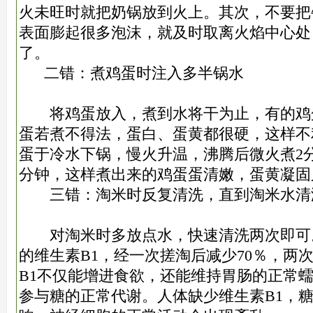
火未旺时就把奶锅放到火上。其次，不要把
表面膨起很多泡沫，就及时取离火焰中心处
了。
二错：煮鸡蛋时注入多半锅水
将鸡蛋放入，煮到水将干为止，有的鸡
蛋若煮不得法，蛋白、蛋黄都很硬，这样不
蛋于冷水下锅，慢火升温，沸腾后微火煮2
分钟，这样煮出来的鸡蛋蛋清嫩，蛋黄凝固
三错：淘米时反复清洗，直到淘米水清
对淘米时多放点水，快速清洗两次即可
的维生素B1，经一次搓淘后减少70％，两次
B1不仅能增进食欲，还能维持胃肠的正常
参与糖的正常代谢。人体缺少维生素B1，