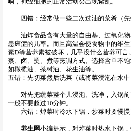
响，神经细胞的正常活动会出现紊乱。
四错：经常做一些二次过油的菜肴（先
油炸食品含有大量的自由基、过氧化物
患癌症的几率。而且高温会使食物中的维生
素D等营养素被破坏，几乎没什么营养可言
蒸、卤、烫、煮等烹调方式。选择含单不饱
如橄榄油、茶树油、花生油等。
五错：先切菜然后洗菜（或将菜浸泡在水中
对先把蔬菜整个儿浸泡、洗净，入锅前
一般不要超过10分钟。
六错：焯菜时冷水下锅，炒菜时要慢慢
养生网
小编提示，对焯菜时热水下锅，