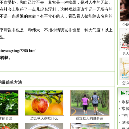
不肯妥协，和自己过不去，其实是一种痴愚，是对人生的无知。
社会上取得了一点儿虚名浮利，这时候就应该牢记一无所有的
不是一条普通的生命？有平常心的人，看己看人都能除去名利的
小
庸岂非也是一种伟大，不拒小情调岂非也是一种大气度！以上
生。
xinyangxing/?260.html
男
要转载。
的最简单方法
怎
永福
常揉
“神
季的青菜
适合秋天多吃什么
适宜秋天的健身运
刺