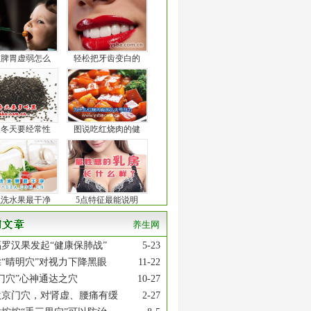
孩脾胃虚弱怎么
轻松把牙齿变白的
人冬天要经常性
图说吃红烧肉的健
么洗水果最干净
5点特征最能说明
养生网
罗汉果发起“健康保肺战”
5-23
“晴明穴”对视力下降黑眼
11-22
门穴”心神通达之穴
10-27
激京门穴，对肾虚、腰痛有缓
2-27