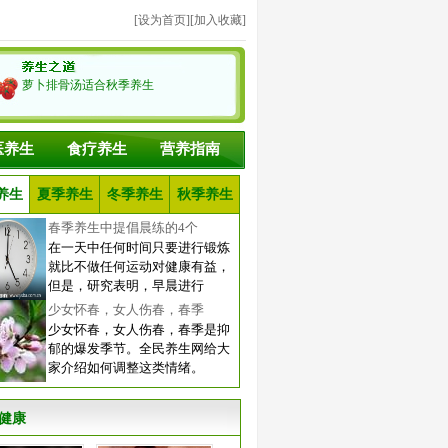
[
设为首页
][
加入收藏
]
萝卜排骨汤适合秋季养生
医养生
食疗养生
营养指南
养生
夏季养生
冬季养生
秋季养生
春季养生中提倡晨练的4个
在一天中任何时间只要进行锻炼
就比不做任何运动对健康有益，
但是，研究表明，早晨进行
少女怀春，女人伤春，春季
少女怀春，女人伤春，春季是抑
郁的爆发季节。全民养生网给大
家介绍如何调整这类情绪。
健康