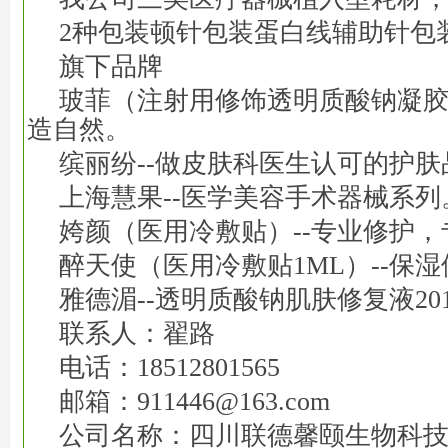
2种包装顿针包装蛋白线辅助针包
旗下品牌
玻菲（注射用修饰透明质酸钠凝胶
造自然。
缤丽纷--做皮肤科医生认可的护肤
上海慧果--医学美容手术器械系列
姱颜（医用冷敷贴）--专业修护，
醉天使（医用冷敷贴1ML）--保
雅德湄--透明质酸钠肌肤修复液201
联系人：翟路
电话：18512801565
邮箱：
911446@163.com
公司名称：四川联德馨颐生物科