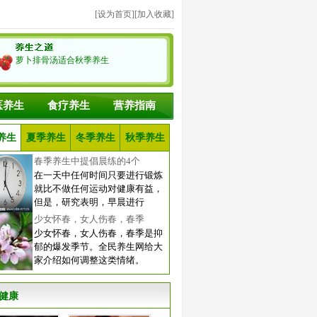
[
设为首页
][
加入收藏
]
萝卜排骨汤适合秋季养生
医养生
食疗养生
营养指南
养生
夏季养生
冬季养生
秋季养生
春季养生中提倡晨练的4个
在一天中任何时间只要进行锻炼
就比不做任何运动对健康有益，
但是，研究表明，早晨进行
少女怀春，女人伤春，春季
少女怀春，女人伤春，春季是抑
郁的爆发季节。全民养生网给大
家介绍如何调整这类情绪。
健康