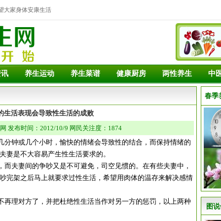
望大家身体安康生活
资讯
养生运动
养生菜谱
健康厨房
两性养生
中
春季
的生活表现会导致性生活的成败
发布时间：2012/10/9 网民关注度：1874
分钟或几个小时，愉快的情绪会导致性的结合，而保持情绪的
夫妻是不大容易产生性生活要求的。
而夫妻间的争吵又是不可避免，司空见惯的。在有些夫妻中，
吵完架之后马上就要求过性生活，希望用肉体的温存来解决感情
再理对方了，并把杜绝性生活当作对另一方的惩罚，以上两种
图说