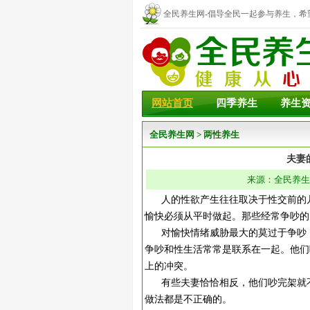
全民养生网-倡导全民一起参与养生，希
幸福！
网站首页
四季养生
养生
全民养生网
>
两性养生
夫妻
来源：全民养生网 
人的性欲产生往往取决于性交前的几
愉快必须从平时做起。那些经常争吵的
对愉快情绪威胁最大的莫过于争吵，
争吵和性生活常常是联系在一起。他们
上的冲突。
有些夫妻恰恰相反，他们吵完架就不
做法都是不正确的。