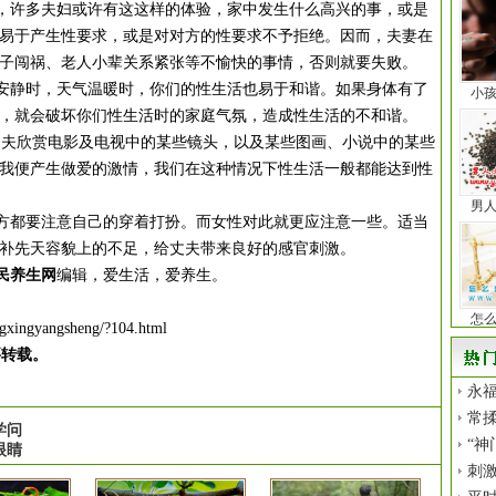
许多夫妇或许有这这样的体验，家中发生什么高兴的事，或是
易于产生性要求，或是对对方的性要求不予拒绝。因而，夫妻在
子闯祸、老人小辈关系紧张等不愉快的事情，否则就要失败。
静时，天气温暖时，你们的性生活也易于和谐。如果身体有了
小
，就会破坏你们性生活时的家庭气氛，造成性生活的不和谐。
夫欣赏电影及电视中的某些镜头，以及某些图画、小说中的某些
我便产生做爱的激情，我们在这种情况下性生活一般都能达到性
男
都要注意自己的穿着打扮。而女性对此就更应注意一些。适当
补先天容貌上的不足，给丈夫带来良好的感官刺激。
民养生网
编辑，爱生活，爱养生。
怎
ngxingyangsheng/?104.html
要转载。
永福
常揉
学问
“神
眼睛
刺