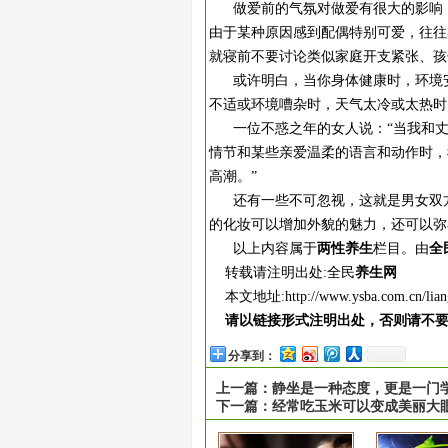
做爱前的气氛对做爱有很大的影响，
由于某种原因感到配偶特别可爱，往往
就寝前不要讨论类似家庭开支紧张、孩
或许明白，当你身体健康时，环境安
不适或环境嘈杂时，天气太冷或太热时
一位不惑之年的女人说：“当我和丈
情节和某些亲爱温柔的语言和动作时，
高潮。”
还有一些不可忽视，这就是男女双方
的化妆可以增加外貌的魅力，还可以弥
以上内容属于
两性养生
栏目。由
全
转载请注明出处:全民
养生网
本文地址:
http://www.ysba.com.cn/lia
请以链接形式注明出处，否则请不
分享到：
上一篇：
静坐是一种态度，更是一门
下一篇：
经常吃玉米可以变成美丽大