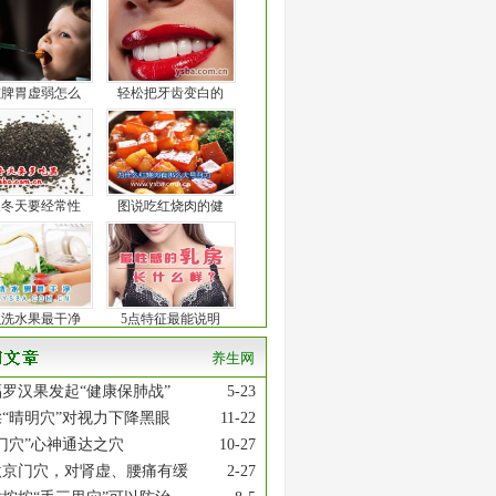
孩脾胃虚弱怎么
轻松把牙齿变白的
人冬天要经常性
图说吃红烧肉的健
么洗水果最干净
5点特征最能说明
养生网
罗汉果发起“健康保肺战”
5-23
“晴明穴”对视力下降黑眼
11-22
门穴”心神通达之穴
10-27
激京门穴，对肾虚、腰痛有缓
2-27