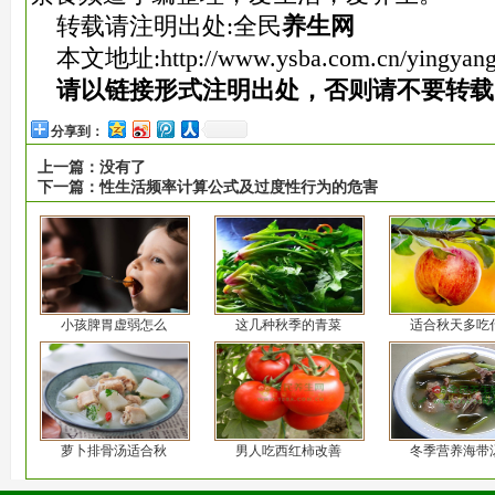
转载请注明出处:全民
养生网
本文地址:
http://www.ysba.com.cn/yingyang
请以链接形式注明出处，否则请不要转载
分享到：
上一篇：
没有了
下一篇：
性生活频率计算公式及过度性行为的危害
小孩脾胃虚弱怎么
这几种秋季的青菜
适合秋天多吃
萝卜排骨汤适合秋
男人吃西红柿改善
冬季营养海带