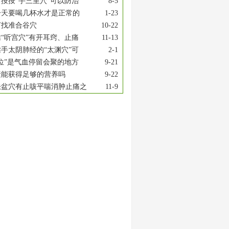
按按“手三里穴”可以防治
8-5
一天要喝几杯水才是正常的
1-23
何找准合谷穴
10-22
“听宫穴”有开耳窍、止痛
11-13
手太阴肺经的“太渊穴”可
2-1
位”是气血停留会聚的地方
9-21
素能获得足够的营养吗
9-22
缺盆穴有止咳平喘消肿止痛之
11-9