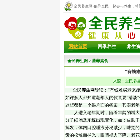
全民养生网-倡导全民一起参与养生，希
幸福！
网站首页
四季养生
养生
全民养生网
>
营养素食
“有钱
来源：全民养生网
全民
养生网
导读：“有钱难买老来
如许多人都知道老年人的饮食要“清淡
这些都是一个很片面的答案，其实老年
人进入老年期时，随着年龄的增大，
分子细胞及系统出现变化，如：皮肤干
掉发，体内口腔唾液分秘减少，味觉的
齿的松散而掉光，眼睛视力下降、老花