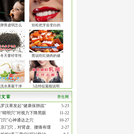
孩脾胃虚弱怎么
轻松把牙齿变白的
人冬天要经常性
图说吃红烧肉的健
么洗水果最干净
5点特征最能说明
养生网
罗汉果发起“健康保肺战”
5-23
“晴明穴”对视力下降黑眼
11-22
门穴”心神通达之穴
10-27
激京门穴，对肾虚、腰痛有缓
2-27