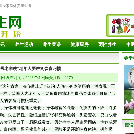
望大家身体安康生活
资讯
养生运动
养生菜谱
健康厨房
两性养生
中
春季
难买老来瘦”老年人要讲究饮食习惯
 发布时间：2013/7/5 网民关注度：2270
瘦”这句古言，在传统上是指老年人晚年身体健康的一种表现，正
”一样，普遍认为老年人只要多食用清淡的食品身体就会健康了，
人的饮食习惯很重要。
身体机能也随之老化；身体器官的衰老；免疫力的下降，许多
燥、失去弹性、微细血管扩张和变得脆弱，头发变灰、变白或者
改变容易口干，唇裂或发炎。另外老年人易患牙周病，也造成牙
图说
、白内障、胃分秘量的减少，胃酸不足还影响身体铁、钙的吸