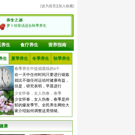
[
设为首页
][
加入收藏
]
萝卜排骨汤适合秋季养生
医养生
食疗养生
营养指南
养生
夏季养生
冬季养生
秋季养生
春季养生中提倡晨练的4个
在一天中任何时间只要进行锻炼
就比不做任何运动对健康有益，
但是，研究表明，早晨进行
少女怀春，女人伤春，春季
少女怀春，女人伤春，春季是抑
郁的爆发季节。全民养生网给大
家介绍如何调整这类情绪。
健康