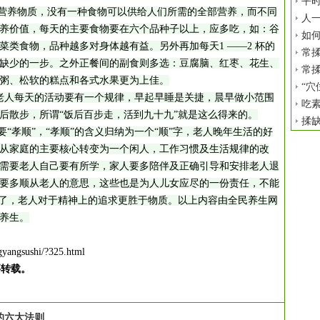
平时
营养物质，没有一种食物可以供给人们所需的全部营养，而不同
人
养价值，每天的主要食物要在六个品种子以上，应多吃，如：谷
如
类食物，品种越多对身体越有益。另外再加每天1 ——2 杯的
常揉
缺少的一步。之外正餐间的副食则多选：豆腐脑、红枣、花生、
常揉
粥、松软的糕点和各式水果更为上佳。
“穴
人每天的活动要有一个规律，早起早睡是关捷，晨早做小范围
吃
后散步，所谓“饭后百步走，活到九十九”就是这么得来的。
揉
孝顺”，“孝顺”的含义归纳为一个“顺”字，老人晚年生活的好
从家庭的主要核心转变为一个闲人，工作习惯及生活规律的改
需要老人自己要有所学，家人要多陪伴及正确引导和安排老人退
要多顺从老人的意思，这些也是为人儿女应尽的一份责任，不能
”了，老人对于精神上的追求更胜于物质。以上内容由全民养生网
养生。
gyangsushi/?325.html
要转载。
的六大法则