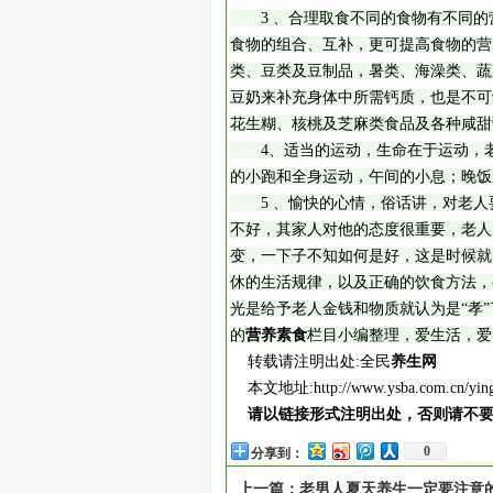
3 、合理取食不同的食物有不同的
食物的组合、互补，更可提高食物的营
类、豆类及豆制品，暑类、海澡类、蔬菜
豆奶来补充身体中所需钙质，也是不可
花生糊、核桃及芝麻类食品及各种咸甜
4、适当的运动，生命在于运动，老
的小跑和全身运动，午间的小息；晚饭
5 、愉快的心情，俗话讲，对老人要“
不好，其家人对他的态度很重要，老人
变，一下子不知如何是好，这是时候就
休的生活规律，以及正确的饮食方法，
光是给予老人金钱和物质就认为是“孝
的
营养素食
栏目小编整理，爱生活，爱
转载请注明出处:全民
养生网
本文地址:
http://www.ysba.com.cn/yin
请以链接形式注明出处，否则请不
0
分享到：
上一篇：
老男人夏天养生一定要注意