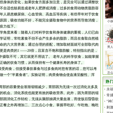
些身体的变化，如果饮食方面多加注意，是完全可以通过调整饮
不合适也较易造成老年人肥胖或消瘦，过多的食用动物类脂肪容
年人易患糖尿病、心血管病、高血压等疾病，有些早年对于饮食
原因，吸收功能不好，不能完全摄取食物中的营养而导致消瘦，
小
疫力低下。
角度来看：随着人们对科学饮食和身体健康的重视，人们已由
学证明，常吃素食不但不会产生多余的脂肪，而且在食取自然植
命的六大营养素，通过合理的搭配，增加取材面就可全部取代肉
男
更是肉类的1 ——20倍，且富含不饱和脂肪酸，特别指出的是，
物中摄取不可，其它就更不用说了。 老年人的科学饮食，如能掌握
正确的饮食习惯，从而保持有一个健康长寿的身体了。
接受肉食，但接受暴饮暴食与过多食肉对您有害的话，您可以考
怎
做一个“半素食者”。实验证明，肉类食物会使血液呈酸性、浑
胃部的容量便会渐渐缩细减少，胃部因为无须一次过消化太多及
永福
的机会。消化系统也能更有效的吸收营养。此外，因为胃部的缩
常揉
部因消化工作轻松，无须从脑部抽调大量血液，而使饭后昏昏欲
“神
正餐之外再增加二、三次点心小食。掌握早吃好、午吃饱、晚吃
刺