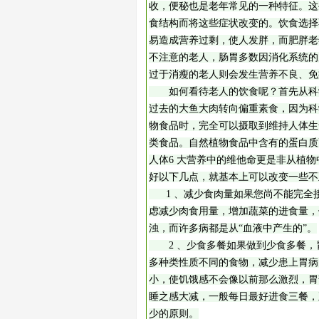
收，便秘也是老年常见的一种特征。这
食结构而将这些症状改变的。饮食选择
易造成营养过剩，使人发胖，而肥胖老
不注意的老人，肠胃多数因消化系统的
过于消瘦的老人则会发生营养不良、免
如何看待老人的饮食呢？首先从科学
过去的大鱼大肉转向偏重素食，因为科
物食品时，完全可以摄取到维持人体生
类食品。自然植物食品中含有的蛋白质
人体6 大营养中的维他命更是非从植
好以下几点，就基本上可以改变一些不
1 、减少食肉量如果您尚不能完全
虑减少肉食用量，增加蔬菜的进食量，
浊，而许多病都是从“血液中产生的”。
2 、少食多餐如果做到少食多餐，
多种类性质不同的食物，减少患上胃病
小，使饥饿感不会像以前那么激烈，胃
睡之感大减，一般每日最好进食三餐，
少的原则。