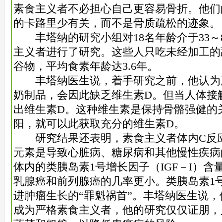
素食主义者不必担心自己更容易骨折。他们
的卡路里少有关，而不是骨质疏松的迹象。
丰塔纳的研究小组对18名年龄介于33～
主义者进行了研究。这些人只吃未经加工的
谷物，平均食素年龄达3.6年。
丰塔纳医生说，着手研究之前，他认为
奶制品，会因此缺乏维生素D。但当人体接
出维生素D。这种维生素是保持骨骼强健的
阳，就可以此获取充分的维生素D。
研究结果还表明，素食主义者体内C反应
元素是导致心脏病、糖尿病和其他慢性疾病
体内的类胰岛素1号增长因子（IGF－I）
乳腺癌和前列腺癌的几率更小。类胰岛素1
进肿瘤生长的“罪魁祸首”。丰塔纳医生说
成为严格素食主义者，他的研究仅仅证朋，