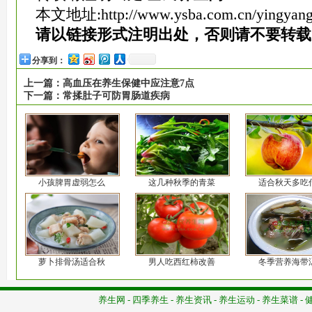
本文地址:
http://www.ysba.com.cn/yingyang
请以链接形式注明出处，否则请不要转载
分享到：
上一篇：
高血压在养生保健中应注意7点
下一篇：
常揉肚子可防胃肠道疾病
小孩脾胃虚弱怎么
这几种秋季的青菜
适合秋天多吃
萝卜排骨汤适合秋
男人吃西红柿改善
冬季营养海带
养生网
-
四季养生
-
养生资讯
-
养生运动
-
养生菜谱
-