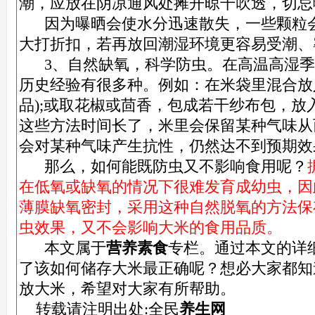
潮，应放在阴凉通风处摊开晾干吹透，切忌
因为曝晒会使水分迅速散失，一些颗粒会
大打折扣，若再放回潮湿环境更容易受潮、
3、自然缺氧，科学防虫。在高温高湿季
历史经验有很多种。例如：在米袋里混合放
品);或取花椒或茴香，包成若干纱布包，放
这些方法时间长了，米里会保留某种气味从
会对某种气味产生抗性，仍然达不到预期效
那么，如何能既防虫又不影响食用呢？
在低氧或缺氧的情况下很难发育成幼虫，因
薄膜缺氧密封，采用这种自然脱氧的方法保
虫效果，又不会影响大米的食用品质。
本文属于
营养素食
专栏。通过本文的详
了该如何储存大米最正确呢？想必大家都知
放大米，希望对大家有所帮助。
转载请注明出处:全民
养生网