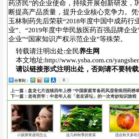
药济民”的企业使命，持续开展创新研发，
断提高产品质量，提升企业核心竞争力。凭
玉林制药先后荣获“2018年度中国中成药行
业”、“2019年度中华民族医药百强品牌企
企业”“国家知识产权示范企业”等殊荣。
转载请注明出处:全民
养生网
本文地址:
http://www.ysba.com.cn/yangshe
请以链接形式注明出处，否则请不要转载
0
分享到：
上一篇：
盘龙七片连续四年上榜 “中国家庭常备药风湿骨病用药榜单
下一篇：
老有所学：中老年人在「老友讲坛」的一次奇妙知识旅程
小孩脾胃虚弱怎么
这几种秋季的青菜
适合秋天多吃