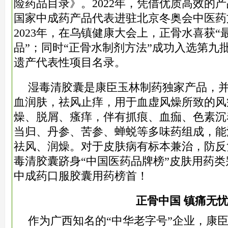
险药品目录》。2022年，凭借优质高效的
国家中成药产品代表进驻北京冬奥会中医药
2023年，在乌镇健康大会上，正骨水喜获
品”；同时“正骨水制剂方法”成功入选第九
遗产代表性项目名录。
湿毒清胶囊是康臣玉林制药独家产品，
血润肤，祛风止痒，用于血虚风燥所致的风
燥、脱屑、瘙痒，伴有抓痕、血痂、色素沉
当归、丹参、苦参、蝉蜕等多味药组成，能
祛风、润燥。对于皮肤病有标本兼治，防反复
毒清胶囊跻身“中国医药品牌榜”皮肤用药
中成药口服胶囊用药榜首！
正骨中国 镇痛无
作为广西知名的“中华老字号”企业，康