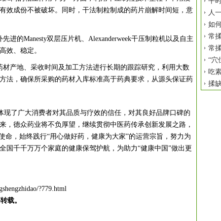
平时
有效成份不被破坏。同时，干法制粒制成的药片崩解时间短，意
人
如
常揉
的Manesty双层压片机、Alexanderweek干压制粒机以及自主
常揉
高效、稳定。
“穴
药材产地、采收时间及加工方法进行长期的跟踪研究，利用大数
吃
方法，确保所采购的药材入库标准高于药典要求，从源头保证药
揉
体现了广大消费者对其品质与疗效的信任，对其良好品牌口碑的
来，德众药业将不负厚望，继续贯彻中医药传承创新发展之路，
的使命，始终践行“用心做好药，健康为大家”的运营宗旨，努力为
全国千千万万个家庭的健康保驾护航，为助力“健康中国”做出更
gshengzhidao/?779.html
要转载。