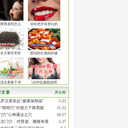
孩脾胃虚弱怎么
轻松把牙齿变白的
人冬天要经常性
图说吃红烧肉的健
么洗水果最干净
5点特征最能说明
养生网
罗汉果发起“健康保肺战”
5-23
“晴明穴”对视力下降黑眼
11-22
门穴”心神通达之穴
10-27
激京门穴，对肾虚、腰痛有缓
2-27