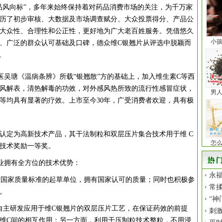
品风向标”，多年来始终保持着对药品消费市场的关注，为千万家
历了初步审核、大数据及市场调查赋分、大众投票得分、产品公
大众性、合理性和公正性，更好地为广大老百姓服务。凭借悠久
小
、广泛的群众认可基础及口碑，德众维C银翘片从评选中脱颖而
。
医吴瑭《温病条辨》所载“银翘散”方的基础上，加入维生素C等西
风解表，清热解毒的功效，对外感风热所致的流行性感冒症状，
男
等均具有显著的疗效。上市至今30年，广受消费者欢迎，具有极
认定为高新技术产品，其干法制粒和双层压片集合技术用于维 C
怎
技术奖励一等奖。
业拥有全方位的技术优势：
永福
片国家质量标准的起草单位，拥有国家认可的质量；同时也积极参
常揉
。
“神
自主研发应用于维C银翘片的双层压片工艺，在保证药效的前提
刺
维C间的相互作用；另一方面，利用干压制粒技术整粒，不用浸