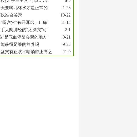
按按“手三里穴”可以防治
8-5
一天要喝几杯水才是正常的
1-23
何找准合谷穴
10-22
“听宫穴”有开耳窍、止痛
11-13
手太阴肺经的“太渊穴”可
2-1
位”是气血停留会聚的地方
9-21
素能获得足够的营养吗
9-22
缺盆穴有止咳平喘消肿止痛之
11-9