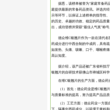
据悉，该榜单被誉为“家庭常备药
庭提供最新的常备药品资讯。评选共经
示等环节，以保证上述榜单的指导性、
的历史、卓越的功效、稳定的药品质量
出，成功登榜并荣获“最佳人气奖”称号
德众维C银翘片作为一款在清代名
药成分进行中西合制的中成药，具有疏
如发热、头痛、咳嗽、口干、咽喉疼痛
高认知度。
据介绍，该产品还被广东省科技厅
银翘片的自研技术获佛山市禅城区科学
在维C银翘片的生产方面，德众药
（1）首先：德众药业是维C银翘
与质量标准的提高，努力提高产品品质
（2）工艺方面：德众药业一方面
下，隔离中西药成分，以延缓干膏粉和