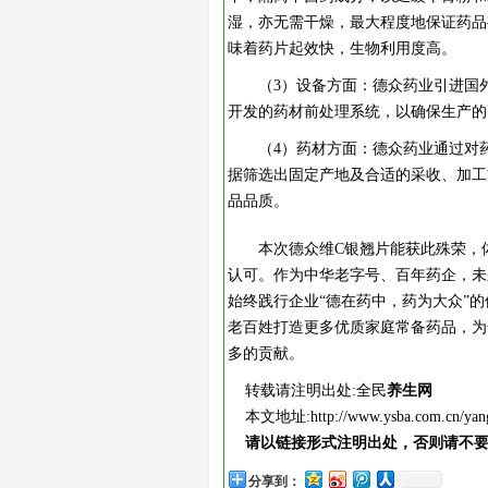
湿，亦无需干燥，最大程度地保证药品
味着药片起效快，生物利用度高。
（3）设备方面：德众药业引进国外先进
开发的药材前处理系统，以确保生产的
（4）药材方面：德众药业通过对
据筛选出固定产地及合适的采收、加工
品品质。
本次德众维C银翘片能获此殊荣，
认可。作为中华老字号、百年药企，未
始终践行企业“德在药中，药为大众”
老百姓打造更多优质家庭常备药品，为
多的贡献。
转载请注明出处:全民
养生网
本文地址:
http://www.ysba.com.cn/yan
请以链接形式注明出处，否则请不
分享到：