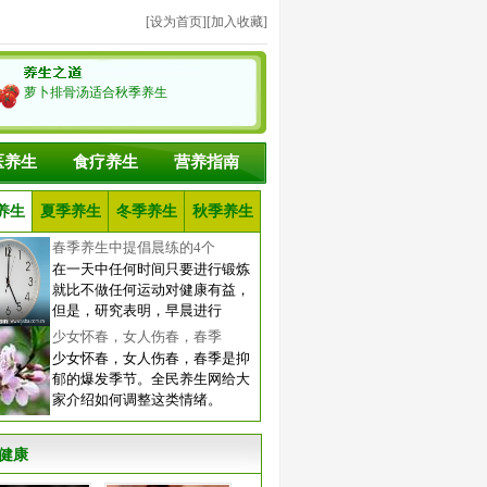
[
设为首页
][
加入收藏
]
萝卜排骨汤适合秋季养生
医养生
食疗养生
营养指南
养生
夏季养生
冬季养生
秋季养生
春季养生中提倡晨练的4个
在一天中任何时间只要进行锻炼
就比不做任何运动对健康有益，
但是，研究表明，早晨进行
少女怀春，女人伤春，春季
少女怀春，女人伤春，春季是抑
郁的爆发季节。全民养生网给大
家介绍如何调整这类情绪。
健康