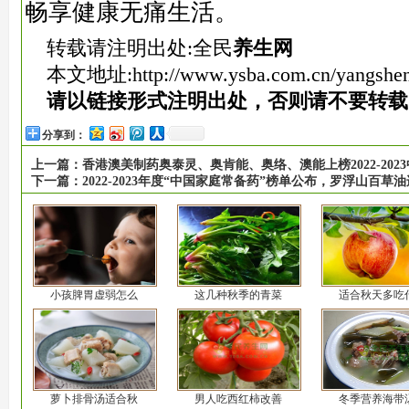
畅享健康无痛生活。
转载请注明出处:全民
养生网
本文地址:
http://www.ysba.com.cn/yangshe
请以链接形式注明出处，否则请不要转载
分享到：
上一篇：
香港澳美制药奥泰灵、奥肯能、奥络、澳能上榜2022-202
下一篇：
2022-2023年度“中国家庭常备药”榜单公布，罗浮山百草
小孩脾胃虚弱怎么
这几种秋季的青菜
适合秋天多吃
萝卜排骨汤适合秋
男人吃西红柿改善
冬季营养海带