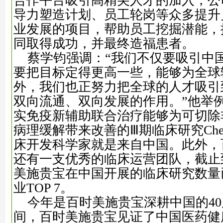
合作平台吸引高精尖人才的加入，公
导力塑造计划、员工轮岗等众多提升
业发展的项目，帮助员工挖掘潜能，
同取得成功，并最终造福患者。
蔡学钧强调：“我们不仅要吸引中
要把目标定得更高一些，能够为全球
外，我们也正努力把全球的人才吸引
双向流通、双向发展的作用。”他举
实免疫新辅助联合治疗能够为可切除
病理缓解带来改善的Ⅲ期临床研究CheckM
床开发科学家就是来自中国。此外，
还有一支优秀的临床运营团队，截止
美施贵宝在中国开展的临床研究数量
业TOP 7。
今年是百时美施贵宝深耕中国的4
间，百时美施贵宝见证了中国医药健