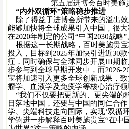
第五届进博会百时美施
“
内外双循环
”
策略稳步推进
除了得益于进博会所带来的溢出效
能够加快将全球成果引入中国，很大
在2020年制定的公司“中国2030战略”
根据这一长期战略，百时美施贵宝
投入，目标到2025年加快引进近30
症，同时确保与全球同步开展III期
步参与到全球早期开发中，而2026-2
宝将加速引入更多全球创新成果，致
瘤学、血液学及免疫学等核心治疗领
“我们不仅要把更新的、更尖端的
日落地中国，还要与中国的同仁合作
学、尖端科技走向国际，实现‘双循环
学钧进一步解释百时美施贵宝“在中
为世界”这一策略的内涵。