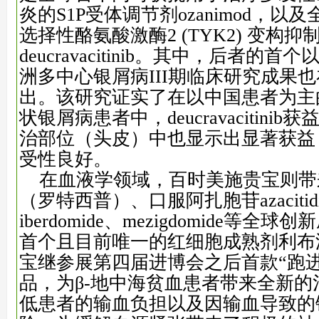
炎的S1P受体调节剂ozanimod，
选择性酪氨酸激酶2 (TYK2) 变构抑
deucravacitinib。其中，后者的
洲多中心银屑病III期临床研究成果
出。该研究证实了在以中国患者为主
状银屑病患者中，deucravacitini
治部位（头皮）中也显示出显著获益
受性良好。
在血液学领域，百时美施贵宝则带
（罗特西普）、口服阿扎胞苷azacitidine、
iberdomide、mezigdomide等
首个且目前唯一的红细胞成熟剂利布
宝继参展第四届进博会之后首款“跑
品，为β-地中海贫血患者带来全新
低患者的输血负担以及因输血导致的