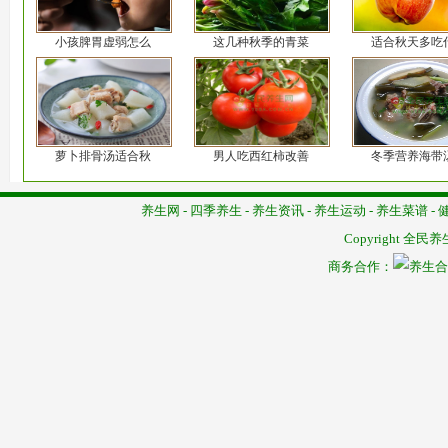
小孩脾胃虚弱怎么
这几种秋季的青菜
适合秋天多吃
萝卜排骨汤适合秋
男人吃西红柿改善
冬季营养海带
养生网
-
四季养生
-
养生资讯
-
养生运动
-
养生菜谱
-
Copyright
全民养
商务合作：