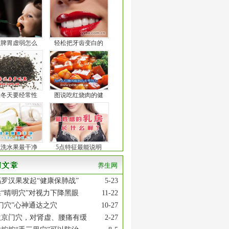
孩脾胃虚弱怎么
轻松把牙齿变白的
人冬天要经常性
图说吃红烧肉的健
么洗水果最干净
5点特征最能说明
养生网
罗汉果发起“健康保肺战”
5-23
“晴明穴”对视力下降黑眼
11-22
门穴”心神通达之穴
10-27
激京门穴，对肾虚、腰痛有缓
2-27