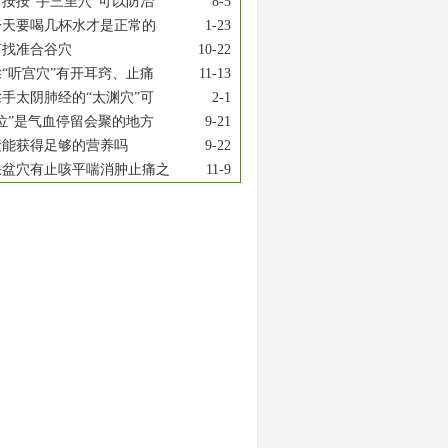
按按“手三里穴”可以防治
8-5
一天要喝几杯水才是正常的
1-23
何找准合谷穴
10-22
“听宫穴”有开耳窍、止痛
11-13
手太阴肺经的“太渊穴”可
2-1
位”是气血停留会聚的地方
9-21
素能获得足够的营养吗
9-22
缺盆穴有止咳平喘消肿止痛之
11-9