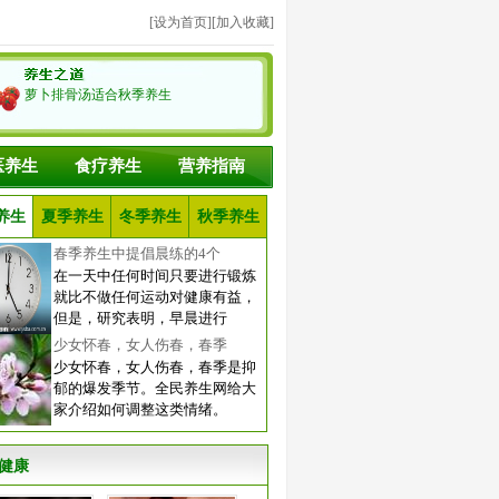
[
设为首页
][
加入收藏
]
萝卜排骨汤适合秋季养生
医养生
食疗养生
营养指南
养生
夏季养生
冬季养生
秋季养生
春季养生中提倡晨练的4个
在一天中任何时间只要进行锻炼
就比不做任何运动对健康有益，
但是，研究表明，早晨进行
少女怀春，女人伤春，春季
少女怀春，女人伤春，春季是抑
郁的爆发季节。全民养生网给大
家介绍如何调整这类情绪。
健康