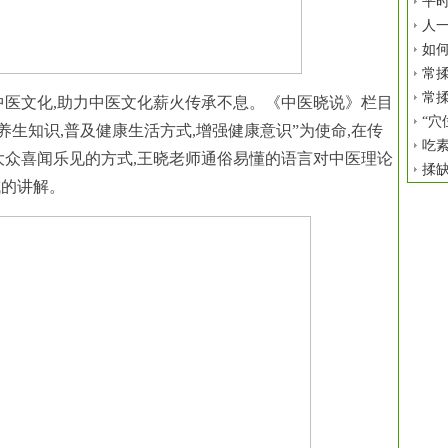
平时
人
如
常揉
常揉
中医文化,助力中医文化薪火传承不息。《中医晓说》栏目
“穴
养生知识,普及健康生活方式,增强健康意识”为使命,在传
吃
大众喜闻乐见的方式,王晓老师通俗易懂的语言对中医理论
揉
域的讲解。