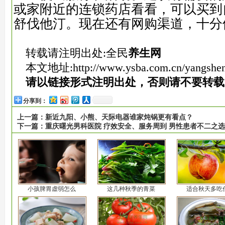
或家附近的连锁药店看看，
可以
买到
舒伐他汀。
现在还有网购渠道，十分
转载请注明出处:全民
养生网
本文地址:
http://www.ysba.com.cn/yangshe
请以链接形式注明出处，否则请不要转载
分享到：
上一篇：
新近九阳、小熊、天际电器谁家炖锅更有看点？
下一篇：
重庆曙光男科医院 疗效安全、服务周到 男性患者不二之选
小孩脾胃虚弱怎么
这几种秋季的青菜
适合秋天多吃