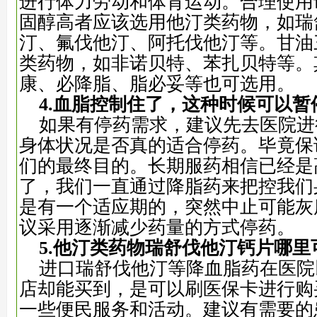
进行体力劳动和体育运动。
合理使用
固醇高者
应该
选用他汀类药物，如瑞
汀、氟伐他汀、阿托伐他汀等。甘油
类药物，如非诺贝特、苯扎贝特等。
康、必降脂、脂必妥等也可选用。
4
.血脂控制住了，这种时候可以暂
如果有停药需求，建议先去医院进
身体状况是否真的适合停药。毕竟保
们的最终目的。长期服药相信已经是
了，我们一直通过降脂药来把控我们
是有一个适应期的，突然中止可能灰
议采用逐渐减少药量的方式停药。
5
.他
汀
类药物瑞舒伐他汀钙片哪里
进口瑞舒伐他汀等降血脂药
在医院
店却能买到，
是可以
刷医保卡
进行购
一些便民服务和活动。建议
有需要的