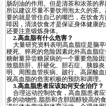
肠刮油的作用。但是清茶和浓茶的界
所以建议尽量不要饮用泡太久的茶。
要的就是管住自己的嘴巴，在饮食方
啡因，清淡饮食才是保证身体健康的
还要注意锻炼身体。
2.高血脂有什么危害？
大量研究资料表明高血脂症是脑卒
梗死、猝死的危险因素此外高血脂症
糖耐量异尝糖尿病的一个重要危险因
致脂肪肝、肝硬化、胆石症、胰腺炎
明、周围血管疾病、跛行、高尿酸血
视高血脂的危害积极的预防和调理
。
3.高血脂患者应该如何安全治疗？
合理运动控制饮食
，
高血脂患者应
多的动物性
.脂肪和含胆固醇较高的