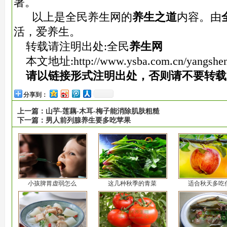
著。
以上是全民养生网的
养生之道
内容。由
活，爱养生。
转载请注明出处:全民
养生网
本文地址:
http://www.ysba.com.cn/yangshe
请以链接形式注明出处，否则请不要转载
分享到：
上一篇：
山芋-莲藕-木耳-梅子能消除肌肤粗糙
下一篇：
男人前列腺养生要多吃苹果
小孩脾胃虚弱怎么
这几种秋季的青菜
适合秋天多吃