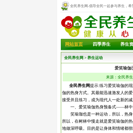
全民养生网-倡导全民一起参与养生，希
幸福！
网站首页
四季养生
养生
全民养生网
>
养生运动
爱笑瑜伽
来源：全民养生网 
全民养生网
提示:练习爱笑瑜伽的
伽的热身方式。其最能迅速激发人的爱
接受并且练习，成为现代人一处新的减
一、爱笑瑜伽热身预备式——林中
笑瑜珈也是一种运动，所以，热身一
所以，在树林中慢走就是爱笑瑜伽的热身
地做深呼吸。目的是让身体和情绪都彻