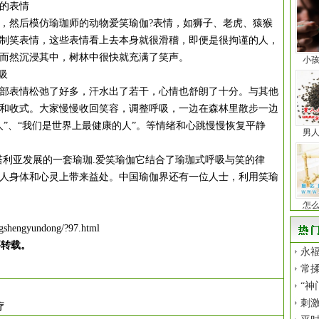
的表情
然后模仿瑜珈师的动物爱笑瑜伽?表情，如狮子、老虎、猿猴
的制笑表情，这些表情看上去本身就很滑稽，即便是很拘谨的人，
而然沉浸其中，树林中很快就充满了笑声。
小
吸
表情松弛了好多，汗水出了若干，心情也舒朗了十分。与其他
和收式。大家慢慢收回笑容，调整呼吸，一边在森林里散步一边
人”、“我们是世界上最健康的人”。等情绪和心跳慢慢恢复平静
男
利亚发展的一套瑜珈.爱笑瑜伽它结合了瑜珈式呼吸与笑的律
人身体和心灵上带来益处。中国瑜伽界还有一位人士，利用笑瑜
怎
ngshengyundong/?97.html
要转载。
永福
常揉
“神
刺
疗