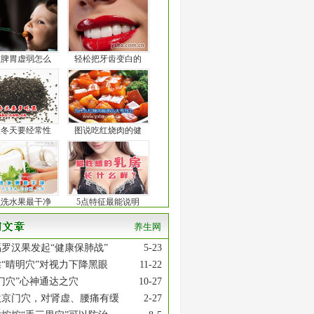
孩脾胃虚弱怎么
轻松把牙齿变白的
人冬天要经常性
图说吃红烧肉的健
么洗水果最干净
5点特征最能说明
养生网
罗汉果发起“健康保肺战”
5-23
“晴明穴”对视力下降黑眼
11-22
门穴”心神通达之穴
10-27
激京门穴，对肾虚、腰痛有缓
2-27