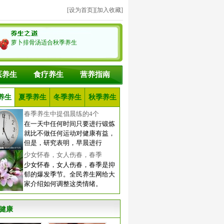
[
设为首页
][
加入收藏
]
萝卜排骨汤适合秋季养生
医养生
食疗养生
营养指南
养生
夏季养生
冬季养生
秋季养生
春季养生中提倡晨练的4个
在一天中任何时间只要进行锻炼
就比不做任何运动对健康有益，
但是，研究表明，早晨进行
少女怀春，女人伤春，春季
少女怀春，女人伤春，春季是抑
郁的爆发季节。全民养生网给大
家介绍如何调整这类情绪。
健康