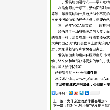
二、爱笑瑜伽进行式——学习动物
在瑜伽师的带领下，活动面部肌肉，
等等。印度笑瑜珈一共包括24个不同
只要按照瑜伽师的样子去做，也能自然
三、爱笑YOGA结束式——调整呼
经历过了一场酣畅淋漓的大笑，面部
的瑜珈一样，爱笑瑜珈一样需要预备式
大声向自己说“我们是世界上最快乐的
后，大家带着轻松和愉悦各自离去。
爱笑瑜伽由印度内科医师麻丹·卡塔
动，让身体和脑部获得更多的氧气，使
伽，教人治疗忧郁症。
转载请注明出处:全民
养生网
本文地址:
http://www.ysba.com.cn/ya
请以链接形式注明出处，否则请不
分享到：
上一篇：
为什么运动后体重会增加？
下一篇：
针对“七种小病”早发现早治