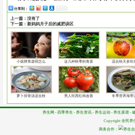
分享到：
上一篇：
没有了
下一篇：
新妈妈月子后的减肥误区
小孩脾胃虚弱怎么
这几种秋季的青菜
适合秋天多吃
萝卜排骨汤适合秋
男人吃西红柿改善
冬季营养海带
养生网
-
四季养生
-
养生资讯
-
养生运动
-
养生菜谱
-
Copyright
全民养
商务合作：