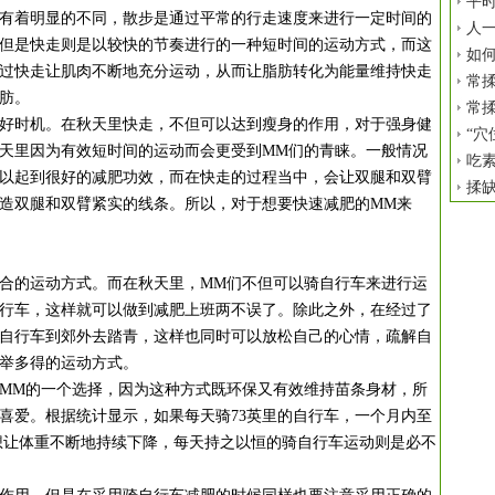
平时
着明显的不同，散步是通过平常的行走速度来进行一定时间的
人
但是快走则是以较快的节奏进行的一种短时间的运动方式，而这
如
过快走让肌肉不断地充分运动，从而让脂肪转化为能量维持快走
常揉
肪。
常揉
时机。在秋天里快走，不但可以达到瘦身的作用，对于强身健
“穴
天里因为有效短时间的运动而会更受到MM们的青睐。一般情况
吃
以起到很好的减肥功效，而在快走的过程当中，会让双腿和双臂
揉
造双腿和双臂紧实的线条。所以，对于想要快速减肥的MM来
的运动方式。而在秋天里，MM们不但可以骑自行车来进行运
行车，这样就可以做到减肥上班两不误了。除此之外，在经过了
自行车到郊外去踏青，这样也同时可以放松自己的心情，疏解自
举多得的运动方式。
M的一个选择，因为这种方式既环保又有效维持苗条身材，所
喜爱。根据统计显示，如果每天骑73英里的自行车，一个月内至
要想让体重不断地持续下降，每天持之以恒的骑自行车运动则是必不