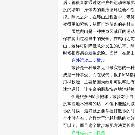
后，都很喜欢通过这种户外运动来减肥
度的增加，身体内的血液循环也会不断
掉。除此之外，在爬山过程当中，攀爬
变得更加紧实，从而打造苗条的身材曲
虽然爬山是一种瘦身又减压的运动方
保在爬山过程当中的安全。在爬山之前
山，这样可以降低意外发生的机率。除
时候很容易会发生危险。当然，在爬山
户外运动二：散步
散步是一种最常见且最实惠的一种减
成是一种享受。而在现代，很多MM都
甩掉秋膘，主要是因为散步可以帮助有
速地运转，让多余的脂肪快速地消耗掉
但是很多MM会抱怨，散步对于自己
度掌握地不准确的话，不但不能起到减
步的时候，最好就是要掌握好散步的时
个小时左右，这样对于消耗脂肪的功效
可以了。而且这个散步减肥方法要长期
户外运动三：快走