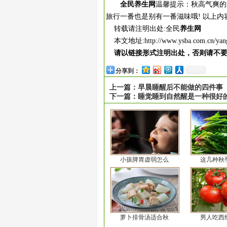
全民养生网
温馨提示：秋高气爽的
旅行一番也是别有一番滋味哦! 以上内
转载请注明出处:全民
养生网
本文地址:
http://www.ysba.com.cn/ya
请以链接形式注明出处，否则请不
分享到：
上一篇：
早晨睡醒后不能做的四件事
下一篇：
睡觉睡到自然醒是一种很好
小孩脾胃虚弱怎么
这几种秋
萝卜排骨汤适合秋
男人吃西