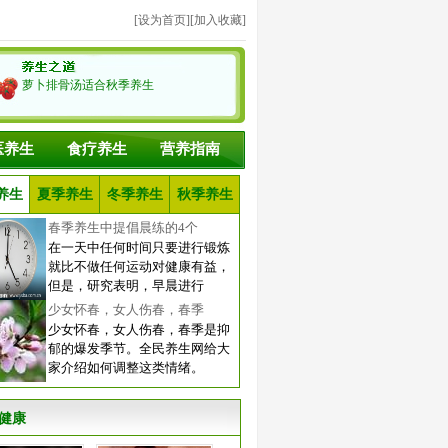
[
设为首页
][
加入收藏
]
萝卜排骨汤适合秋季养生
医养生
食疗养生
营养指南
养生
夏季养生
冬季养生
秋季养生
春季养生中提倡晨练的4个
在一天中任何时间只要进行锻炼
就比不做任何运动对健康有益，
但是，研究表明，早晨进行
少女怀春，女人伤春，春季
少女怀春，女人伤春，春季是抑
郁的爆发季节。全民养生网给大
家介绍如何调整这类情绪。
健康