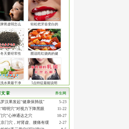
孩脾胃虚弱怎么
轻松把牙齿变白的
人冬天要经常性
图说吃红烧肉的健
么洗水果最干净
5点特征最能说明
养生网
罗汉果发起“健康保肺战”
5-23
“晴明穴”对视力下降黑眼
11-22
门穴”心神通达之穴
10-27
激京门穴，对肾虚、腰痛有缓
2-27