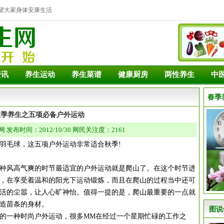
望大家身体安康生活
资讯
养生运动
养生菜谱
健康厨房
两性养生
中
春季
秋季养生之五项必备户外运动
发布时间：2012/10/30 网民关注度：2161
毛球，这五项户外运动非常适合秋季!
风高气爽的时节最适宜的户外运动就是爬山了。在这个时节进
，在享受着温和的阳光下运动锻炼，而且在爬山的过程当中还可
活的尘嚣，让人心旷神怡。值得一提的是，爬山最重要的一点就
造苗条的身材。
图说
一种时尚户外运动，很多MM在经过一个星期忙碌的工作之