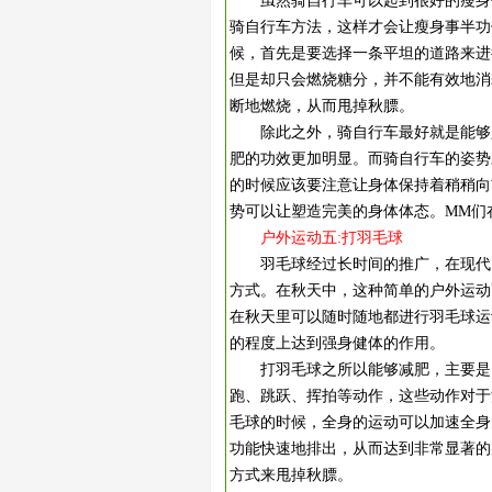
虽然骑自行车可以起到很好的瘦身作
骑自行车方法，这样才会让瘦身事半功
候，首先是要选择一条平坦的道路来进
但是却只会燃烧糖分，并不能有效地消
断地燃烧，从而甩掉秋膘。
除此之外，骑自行车最好就是能够坚
肥的功效更加明显。而骑自行车的姿势
的时候应该要注意让身体保持着稍稍向
势可以让塑造完美的身体体态。MM们
户外运动五:打羽毛球
羽毛球经过长时间的推广，在现代已
方式。在秋天中，这种简单的户外运动
在秋天里可以随时随地都进行羽毛球运
的程度上达到强身健体的作用。
打羽毛球之所以能够减肥，主要是因
跑、跳跃、挥拍等动作，这些动作对于
毛球的时候，全身的运动可以加速全身
功能快速地排出，从而达到非常显著的
方式来甩掉秋膘。