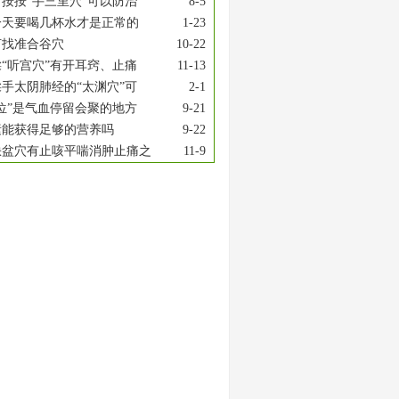
按按“手三里穴”可以防治
8-5
一天要喝几杯水才是正常的
1-23
何找准合谷穴
10-22
“听宫穴”有开耳窍、止痛
11-13
手太阴肺经的“太渊穴”可
2-1
位”是气血停留会聚的地方
9-21
素能获得足够的营养吗
9-22
缺盆穴有止咳平喘消肿止痛之
11-9