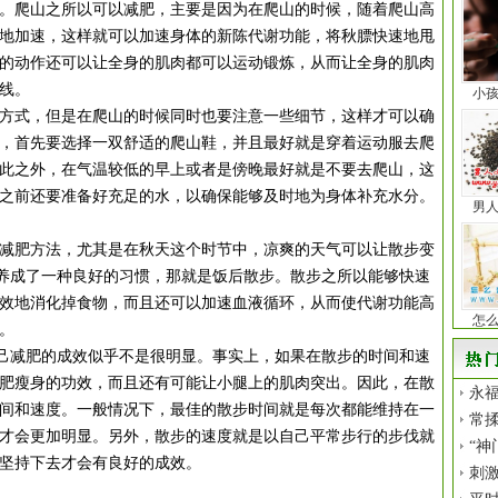
。爬山之所以可以减肥，主要是因为在爬山的时候，随着爬山高
地加速，这样就可以加速身体的新陈代谢功能，将秋膘快速地甩
的动作还可以让全身的肌肉都可以运动锻炼，从而让全身的肌肉
线。
小
式，但是在爬山的时候同时也要注意一些细节，这样才可以确
，首先要选择一双舒适的爬山鞋，并且最好就是穿着运动服去爬
此之外，在气温较低的早上或者是傍晚最好就是不要去爬山，这
之前还要准备好充足的水，以确保能够及时地为身体补充水分。
男
肥方法，尤其是在秋天这个时节中，凉爽的天气可以让散步变
养成了一种良好的习惯，那就是饭后散步。散步之所以能够快速
效地消化掉食物，而且还可以加速血液循环，从而使代谢功能高
怎
。
减肥的成效似乎不是很明显。事实上，如果在散步的时间和速
肥瘦身的功效，而且还有可能让小腿上的肌肉突出。因此，在散
永福
间和速度。一般情况下，最佳的散步时间就是每次都能维持在一
常揉
才会更加明显。另外，散步的速度就是以自己平常步行的步伐就
“神
坚持下去才会有良好的成效。
刺