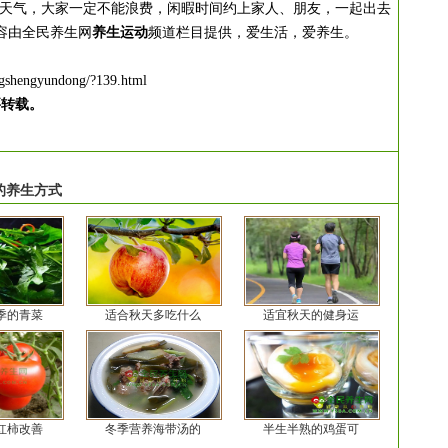
天气，大家一定不能浪费，闲暇时间约上家人、朋友，一起出去
容由全民养生网
养生运动
频道栏目提供，爱生活，爱养生。
ngshengyundong/?139.html
要转载。
的养生方式
季的青菜
适合秋天多吃什么
适宜秋天的健身运
红柿改善
冬季营养海带汤的
半生半熟的鸡蛋可