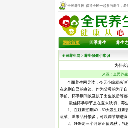
全民养生网-倡导全民一起参与养生，希
幸福！
网站首页
四季养生
养生
全民养生网
>
养生保健小常识
为什么
来源：全民养生网 
全面养生网导读：今天小编就来说说
在来到自己的身边。作为父母的为了自
孕前、怀孕期间以及孩子出生以后等都
最佳怀孕季节是在夏末秋初，养生
1、在妊娠初期40～60天发生妊娠
蔬菜、瓜果品种繁多，可以调节增进食
2、妊娠两三个月后正值晚秋，气候