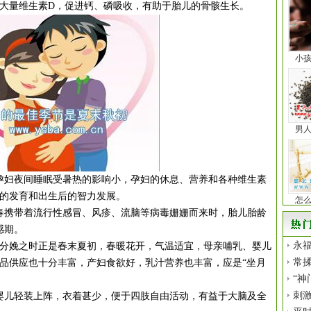
大量维生素D，促进钙、磷吸收，有助于胎儿的骨骸生长。
小
男
妇夜间睡眠受暑热的影响小，孕妇的休息、营养和各种维生素
的发育和出生后的智力发展。
怎
携带着流行性感冒、风疹、流脑等病毒姗姗而来时，胎儿胎龄
感期。
永福
分娩之时正是春末夏初，春暖花开，气温适宜，母亲哺乳、婴儿
常揉
品供应也十分丰富，产妇食欲好，乳汁营养也丰富，应是“坐月
“神
刺
儿轻装上阵，衣着甚少，便于四肢自由活动，有益于大脑及全