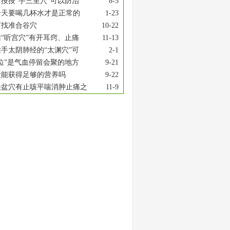
按按“手三里穴”可以防治
8-5
一天要喝几杯水才是正常的
1-23
何找准合谷穴
10-22
“听宫穴”有开耳窍、止痛
11-13
手太阴肺经的“太渊穴”可
2-1
位”是气血停留会聚的地方
9-21
素能获得足够的营养吗
9-22
缺盆穴有止咳平喘消肿止痛之
11-9