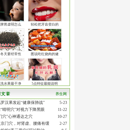
孩脾胃虚弱怎么
轻松把牙齿变白的
人冬天要经常性
图说吃红烧肉的健
么洗水果最干净
5点特征最能说明
养生网
罗汉果发起“健康保肺战”
5-23
“晴明穴”对视力下降黑眼
11-22
门穴”心神通达之穴
10-27
激京门穴，对肾虚、腰痛有缓
2-27