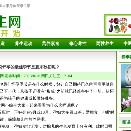
望大家身体安康生活
之道
养生运动
营养素食
修心养性
两性养生
中
春季
说怀孕的最佳季节是夏末秋初呢？
发布时间：2013/8/10 网民关注度：2104
最佳怀孕季节是在什么时候，好让自己期待已久的宝宝更健康
己下一代，从孩子还没有“形成”之前就已经准备好了一切。从怀
得为孩子的健康成长做好准备。
网小编带大家一起来看看为什么这样说呢？
反应时，正好处在9月或10月，孕妇大多胃口差，爱挑食，但此时
欲，保障胎儿的营养需求。
图说
凉爽，孕妇食欲渐增，对胎儿的生长发育十分有利。此时日照