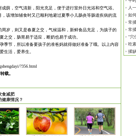
平时
人
成荫，空气清新，阳光充足，便于进行室外日光浴和空气浴。
如
，该增加辅食时又已顺利地避过夏季小儿肠炎等肠道疾病的流
常揉
常揉
周岁，则又是春夏之交，气候温和，新鲜食品充足，为孩子的
“穴
夏之交，肠胃易于适应，断奶也易于成功。
吃
季节，所以准备要孩子的准爸妈就得做好准备了哦。以上内容
揉
爱生活，爱养生。
gshengdayi/?356.html
要转载。
饮食减肥
的健康情况？