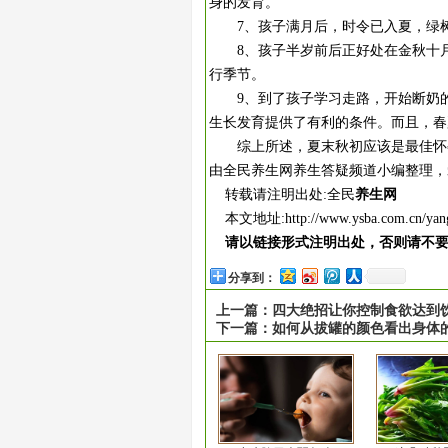
身的发育。
7、孩子满月后，时令已入夏，绿树
8、孩子半岁前后正好处在金秋十月
行季节。
9、到了孩子学习走路，开始断奶的
生长发育提供了有利的条件。而且，春
综上所述，夏末秋初应该是最佳怀孕
由全民养生网养生答疑频道小编整理，
转载请注明出处:全民
养生网
本文地址:
http://www.ysba.com.cn/yan
请以链接形式注明出处，否则请不
分享到：
上一篇：
四大绝招让你控制食欲达到
下一篇：
如何从拔罐的颜色看出身体