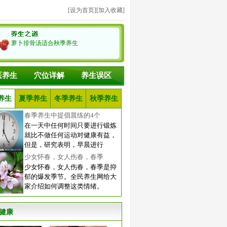
[
设为首页
][
加入收藏
]
萝卜排骨汤适合秋季养生
医养生
穴位详解
养生误区
养生
夏季养生
冬季养生
秋季养生
春季养生中提倡晨练的4个
在一天中任何时间只要进行锻炼
就比不做任何运动对健康有益，
但是，研究表明，早晨进行
少女怀春，女人伤春，春季
少女怀春，女人伤春，春季是抑
郁的爆发季节。全民养生网给大
家介绍如何调整这类情绪。
健康