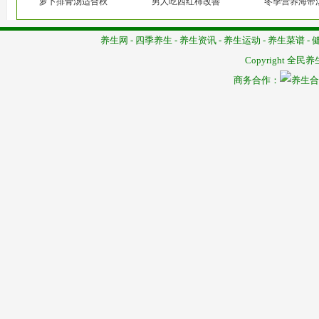
萝卜排骨汤适合秋
男人吃西红柿改善
冬季营养海带
养生网
-
四季养生
-
养生资讯
-
养生运动
-
养生菜谱
-
Copyright
全民养
商务合作：