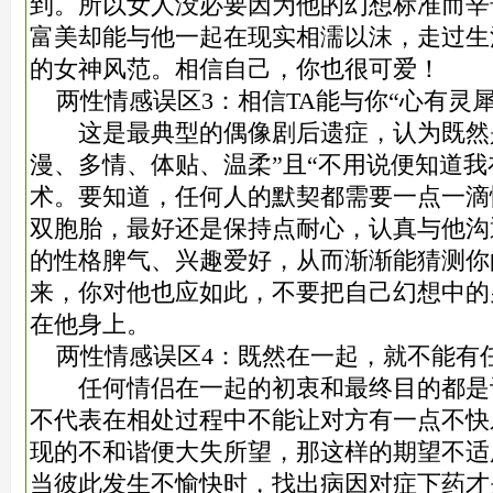
到。所以女人没必要因为他的幻想标准而辛
富美却能与他一起在现实相濡以沫，走过生
的女神风范。相信自己，你也很可爱！
两性情感误区3：相信TA能与你“心有灵犀
这是最典型的偶像剧后遗症，认为既然是
漫、多情、体贴、温柔”且“不用说便知道我
术。要知道，任何人的默契都需要一点一滴
双胞胎，最好还是保持点耐心，认真与他沟
的性格脾气、兴趣爱好，从而渐渐能猜测你
来，你对他也应如此，不要把自己幻想中的
在他身上。
两性情感误区4：既然在一起，就不能有
任何情侣在一起的初衷和最终目的都是
不代表在相处过程中不能让对方有一点不快
现的不和谐便大失所望，那这样的期望不适
当彼此发生不愉快时，找出病因对症下药才