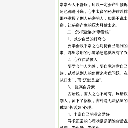
常常令人不舒服，所以一定会产生倾诉
角色都是卧底，心中太多的秘密难以排
那些掌握了别人秘密的人，如果不说出
密，让秘密产生的压力释放出来。
二、怎样避免少“嚼舌根”
1、减少自己的好奇心
要学会以平常之心对待自己遇到的各
事、邻里亲朋的小道消息也就没有了兴
2、心存仁爱做人
要学会与人为善，要自觉注意自己的
烦，试着从别人的角度来考虑问题。在
从口出”，而“沉默是金”。
3、 提高自身素
古语说，害人之心不可有。琢磨议论
别人，留下了祸根，害处是无法估量的
戒除“长舌妇”心理。
4、丰富自己的业余爱好
寻求正常的心理满足是消除背后说人