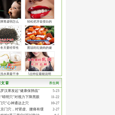
孩脾胃虚弱怎么
轻松把牙齿变白的
人冬天要经常性
图说吃红烧肉的健
么洗水果最干净
5点特征最能说明
养生网
罗汉果发起“健康保肺战”
5-23
“晴明穴”对视力下降黑眼
11-22
门穴”心神通达之穴
10-27
激京门穴，对肾虚、腰痛有缓
2-27