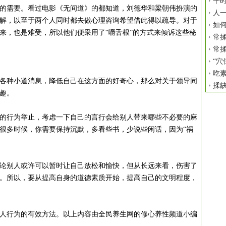
平时
的需要。看过电影《无间道》的都知道，刘德华和梁朝伟扮演的
人
解，以至于两个人同时都去做心理咨询希望借此得以疏导。对于
如
来，也是难受，所以他们便采用了“嚼舌根”的方式来倾诉这些秘
常揉
常揉
“穴
吃
种小道消息，降低自己在这方面的好奇心，那么对关于领导同
揉
趣。
行为举止，考虑一下自己的言行会给别人带来哪些不必要的麻
很多时候，你需要保持沉默，多看些书，少说些闲话，因为“祸
别人或许可以暂时让自己放松和愉快，但从长远来看，伤害了
。所以，要从提高自身的道德素质开始，提高自己的文明程度，
行为的有效方法。以上内容由全民养生网的修心养性频道小编