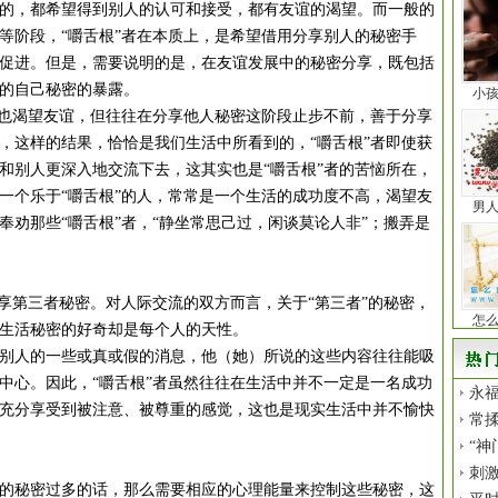
，都希望得到别人的认可和接受，都有友谊的渴望。而一般的
等阶段，“嚼舌根”者在本质上，是希望借用分享别人的秘密手
促进。但是，需要说明的是，在友谊发展中的秘密分享，既包括
的自己秘密的暴露。
小
也渴望友谊，但往往在分享他人秘密这阶段止步不前，善于分享
，这样的结果，恰恰是我们生活中所看到的，“嚼舌根”者即使获
和别人更深入地交流下去，这其实也是“嚼舌根”者的苦恼所在，
一个乐于“嚼舌根”的人，常常是一个生活的成功度不高，渴望友
男
奉劝那些“嚼舌根”者，“静坐常思己过，闲谈莫论人非”；搬弄是
第三者秘密。对人际交流的双方而言，关于“第三者”的秘密，
怎
生活秘密的好奇却是每个人的天性。
人的一些或真或假的消息，他（她）所说的这些内容往往能吸
中心。因此，“嚼舌根”者虽然往往在生活中并不一定是一名成功
永福
充分享受到被注意、被尊重的感觉，这也是现实生活中并不愉快
常揉
“神
刺
秘密过多的话，那么需要相应的心理能量来控制这些秘密，这