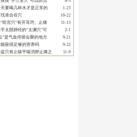
按按“手三里穴”可以防治
8-5
一天要喝几杯水才是正常的
1-23
何找准合谷穴
10-22
“听宫穴”有开耳窍、止痛
11-13
手太阴肺经的“太渊穴”可
2-1
位”是气血停留会聚的地方
9-21
素能获得足够的营养吗
9-22
缺盆穴有止咳平喘消肿止痛之
11-9