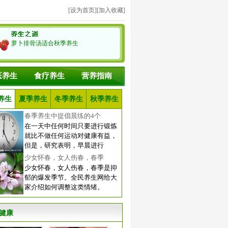
[
设为首页
][
加入收藏
]
萝卜排骨汤适合秋季养生
医养生
食疗养生
营养指南
养生
夏季养生
冬季养生
秋季养生
春季养生中提倡晨练的4个
在一天中任何时间只要进行锻炼
就比不做任何运动对健康有益，
但是，研究表明，早晨进行
少女怀春，女人伤春，春季
少女怀春，女人伤春，春季是抑
郁的爆发季节。全民养生网给大
家介绍如何调整这类情绪。
健康