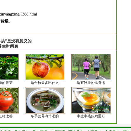
xinyangxing/?388.html
要转载。
“单挑”是没有意义的
养生时间表
季的青菜
适合秋天多吃什么
适宜秋天的健身运
红柿改善
冬季营养海带汤的
半生半熟的鸡蛋可