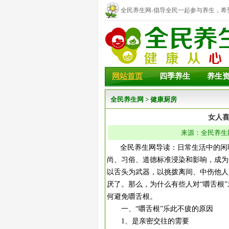
全民养生网-倡导全民一起参与养生，希
幸福！
网站首页
四季养生
养生
全民养生网
>
健康厨房
女人喜
来源：全民养生网 
全民养生网导读：日常生活中的闲聊
尚、习俗、道德标准浸染和影响，成为
以舌头为武器，以挑拨离间、中伤他人
厌了。那么，为什么有些人对“嚼舌根
何避免嚼舌根。
一、“嚼舌根”乐此不疲的原因
1、是亲密交往的需要