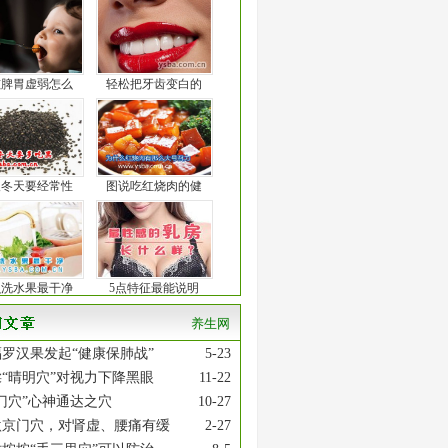
孩脾胃虚弱怎么
轻松把牙齿变白的
人冬天要经常性
图说吃红烧肉的健
么洗水果最干净
5点特征最能说明
养生网
罗汉果发起“健康保肺战”
5-23
“晴明穴”对视力下降黑眼
11-22
门穴”心神通达之穴
10-27
激京门穴，对肾虚、腰痛有缓
2-27