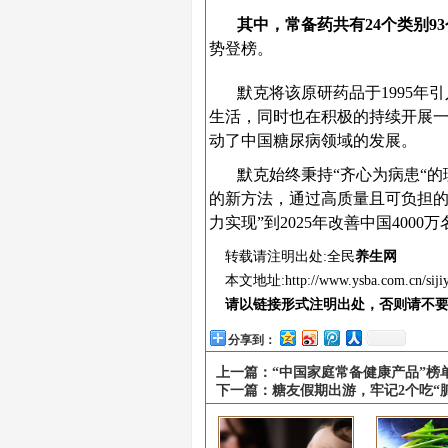
其中，常备药共有24个类别9
势登榜。
默克将该原研药品于1995
生活，同时也在积极的持续开展
动了中国糖尿病领域的发展。
默克始终秉持“齐心为病患“
的新方法，通过高质量且可负担
力实现”到2025年改善中国4000
转载请注明出处:全民
养生网
本文地址:
http://www.ysba.com.cn/sij
请以链接形式注明出处，否则请不
分享到：
上一篇：
“中国家庭常备健康产品”榜
下一篇：
糖友假期出游，牢记2个吃“