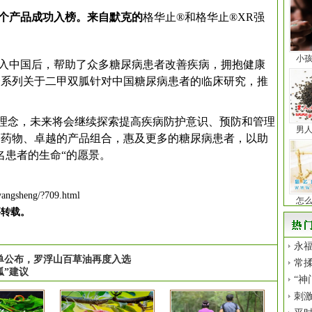
3个产品成功入榜。来自默克的
格华止®和格华止®XR强
小
年引入中国后，帮助了众多糖尿病患者改善疾病，拥抱健康
一系列关于二甲双胍针对中国糖尿病患者的临床研究，推
的理念，未来将会继续探索提高疾病防护意识、预防和管理
男
的药物、卓越的产品组合，惠及更多的糖尿病患者，以助
万名患者的生命“的愿景。
iyangsheng/?709.html
怎
要转载。
永福
单公布，罗浮山百草油再度入选
常揉
胍”建议
“神
刺