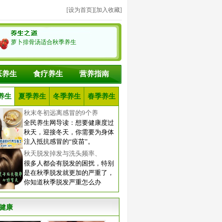
[
设为首页
][
加入收藏
]
萝卜排骨汤适合秋季养生
医养生
食疗养生
营养指南
养生
夏季养生
冬季养生
春季养生
秋末冬初远离感冒的9个养
全民养生网导读：想要健康度过
秋天，迎接冬天，你需要为身体
注入抵抗感冒的“疫苗”。
秋天脱发掉发与洗头频率、
很多人都会有脱发的困扰，特别
是在秋季脱发就更加的严重了，
你知道秋季脱发严重怎么办
健康