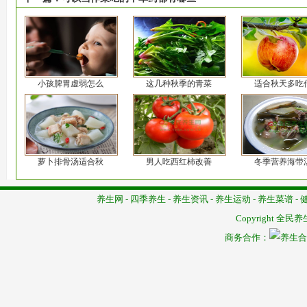
小孩脾胃虚弱怎么
这几种秋季的青菜
适合秋天多吃
萝卜排骨汤适合秋
男人吃西红柿改善
冬季营养海带
养生网
-
四季养生
-
养生资讯
-
养生运动
-
养生菜谱
-
Copyright
全民养
商务合作：