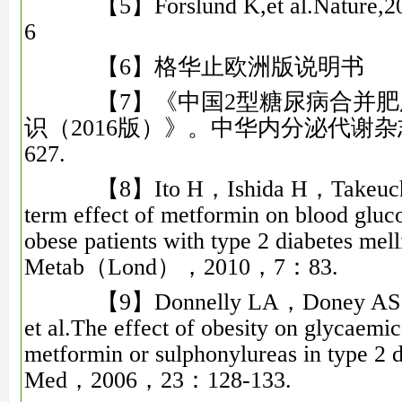
【5】Forslund K,et al.Nature,201
6
【6】格华止欧洲版说明书
【7】《中国2型糖尿病合并肥
识（2016版）》。中华内分泌代谢杂志2016
627.
【8】Ito H，Ishida H，Takeuchi 
term effect of metformin on blood gluco
obese patients with type 2 diabetes mell
Metab（Lond），2010，7：83.
【9】Donnelly LA，Doney AS，H
et al.The effect of obesity on glycaemic
metformin or sulphonylureas in type 2 
Med，2006，23：128‐133.