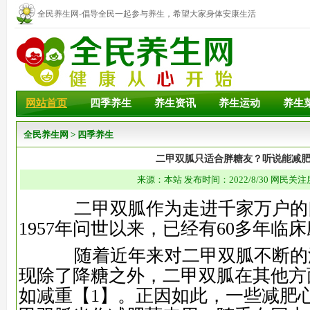
全民养生网-倡导全民一起参与养生，希望大家身体安康生活
幸福！
网站首页
四季养生
养生资讯
养生运动
养生
全民养生网
>
四季养生
二甲双胍只适合胖糖友？听说能减
来源：本站 发布时间：2022/8/30 网民关注
二甲双胍作为走进千家万户的
1957年问世以来，已经有60多年临
随着近年来对二甲双胍不断的
现除了降糖之外，二甲双胍在其他方
如减重
【1】
。正因如此，一些减肥心