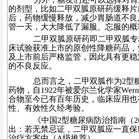
的剂型，比如二甲双胍原研药缓释片
后，药物缓慢释放，减少胃肠道不良
管一天，大大降低了漏服、忘服的概
二甲双胍原研药即二甲双胍专
床试验获准上市的原创性降糖药品，
及上市前后严格监管，因此具有更稳
的不良反应。
总而言之，二甲双胍作为2型糖
药物，自1922年被爱尔兰化学家Werne
合物至今已有百年历史，临床应用也
性、有效性久经考验。
《中国2型糖尿病防治指南（20
出：若无禁忌证，二甲双胍应一直保
治疗方案中（A级推荐）。