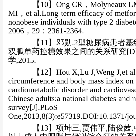
【10】Ong CR，Molyneaux LM，
MI，et al.Long‐term efficacy of metfor
nonobese individuals with type 2 diab
2006，29：2361‐2364.
【11】邓勋.2型糖尿病患者基
双胍单药控糖效果之间的关系研究[D
学,2015.
【12】Hou X,Lu J,Weng J,et al.Im
circumference and body mass index on 
cardiometabolic disorder and cardiovasc
Chinese adults:a national diabetes and 
survey[J].PLoS
One,2013,8(3):e57319.DOI:10.1371/jou
【13】项坤三,贾伟平,陆俊茜.