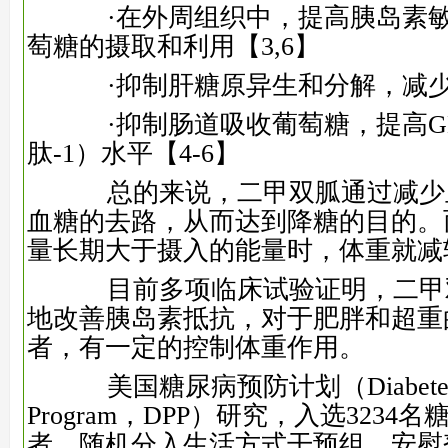
·在外周组织中，提高胰岛素敏
萄糖的摄取和利用
【3,6】
·抑制肝糖原异生和分解，减少
·抑制肠道吸收葡萄糖，提高GL
肽-1）水平
【4-6】
总的来说，二甲双胍通过减少
血糖的去路，从而达到降糖的目的。
量长期大于摄入的能量时，体重就减
目前多项临床试验证明，二甲
地改善胰岛素抵抗，对于肥胖和超重
者，有一定的控制体重作用。
美国糖尿病预防计划（Diabetes Pr
Program，DPP）研究，入选323
者，随机分入生活方式干预组、安慰