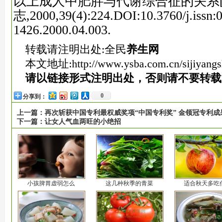
以上成人中肥胖与代谢综合征的关系[J
志,2000,39(4):224.DOI:10.3760/j.issn:
1426.2000.04.003.
转载请注明出处:全民
养生网
本文地址:
http://www.ysba.com.cn/sijiyang
请以链接形式注明出处，否则请不要转载
0
分享到：
上一篇：
再次斩获中国专利最权威奖项“中国专利奖” 金领冠专利
下一篇：
让女人气血两旺的小绝招
小孩脾胃虚弱怎么
这几种秋季的青菜
适合秋天多吃