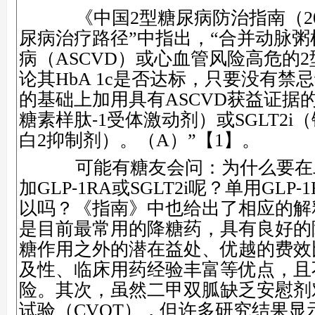
《中国2型糖尿病防治指南（202
尿病治疗路径”中指出，“合并动脉
病（ASCVD）或心血管风险高危的
论其HbA 1c是否达标，只要没有禁
的基础上加用具有ASCVD获益证据的G
糖素样肽⁃1受体激动剂）或SGLT2i
白2抑制剂）。（A）”
【1】
。
可能有糖友会问：为什么要在
加GLP⁃1RA或SGLT2i呢？单用GLP⁃1
以吗？《指南》中也给出了相应的解
是目前最常用的降糖药，具有良好的
糖作用之外的潜在益处、优越的费效
及性、临床用药经验丰富等优点，且
险。其次，虽然二甲双胍缺乏安慰剂
试验（CVOT），但许多研究结果显