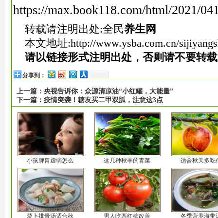
https://max.book118.com/html/2021/0
转载请注明出处:全民
养生网
本文地址:
http://www.ysba.com.cn/sijiyang
请以链接形式注明出处，否则请不要转载
分享到：
上一篇：
央视告诉你：众源清凉油“小红罐，大能量”
下一篇：
疫情突袭！糖友买二甲双胍，注意这3点
小孩脾胃虚弱怎么
这几种秋季的青菜
适合秋天多吃
萝卜排骨汤适合秋
男人吃西红柿改善
冬季营养海带