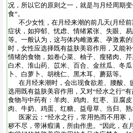
况，所以它的原则之一，就是与月经周期变
食”。
不少女性，在月经来潮的前几天(月经前
症状，如抑郁、忧虑、情绪紧张、失眼、易
等。一般认为，这与体内雌激素、孕激素的
时，女性应选择既有益肤美容作用，又能补
情绪的食物，如卷心菜、柚子、瘦猪肉、芹
白术、淮山药、苡米、百合、金丝瓜、冬瓜
卜、白萝卜、胡桃仁、黑木耳、蘑菇等。
在月经来潮时，会出现食欲差、腰酸、疲
选用既有益肤美容作用，又对“经水之行”
食物与中药有：羊肉、鸡肉、红枣、豆腐皮
肉、牛奶、鸡蛋、红糖、益母草、当归、熟
医家云：“经水之行，常用热而不用寒，
秽不尽，带淋瘕满，所由作患。”因此，在