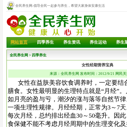
全民养生网-倡导全民一起参与养生，希望大家身体安康生活
幸福！
网站首页
四季养生
养生资讯
养生运动
养生
全民养生网
>
四季养生
女性经期营养宝典
来源：全民养生网 发布时间：2012/9/21 网民关
女性在益肤美容饮食调养时，一定要结合
膳食。女性最明显的生理特点就是“月经”
如月亮的盈与亏，潮汐的涨与落等自然节律
一项生理性规律。月经经期，正常为3～7
每次月经，总约排出经血30～50毫升。因
食保健不能不考虑月经周期中的生理变化及