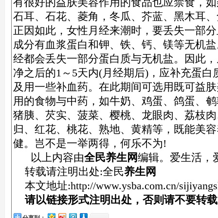
有很好的益肤美容作用的食品也应禁食，如
石耳、石花、菱角，冬瓜、芥蓝、黑木耳、
正因如此，女性月经来潮时，要丢失一部分
成分有血浆蛋白和钾、铁、钙、镁等无机盐
经都会丢失一部分蛋白质与无机盐。因此，
净之后的1～5天内(月经期后)，应补充蛋
及用一些补血药。在此期间可选用既可益肤
用的食物与中药，如牛奶、鸡蛋、鸽蛋、鹌
猪胰、芡实、菠菜、樱桃、龙眼肉、荔枝肉
归、红花、桃花、熟地、黄精等，既能美容
健。岂不是一举两得，何乐不为!
以上内容由
全民养生网
编辑。爱生活，
转载请注明出处:全民
养生网
本文地址:
http://www.ysba.com.cn/sijiyang
请以链接形式注明出处，否则请不要转载