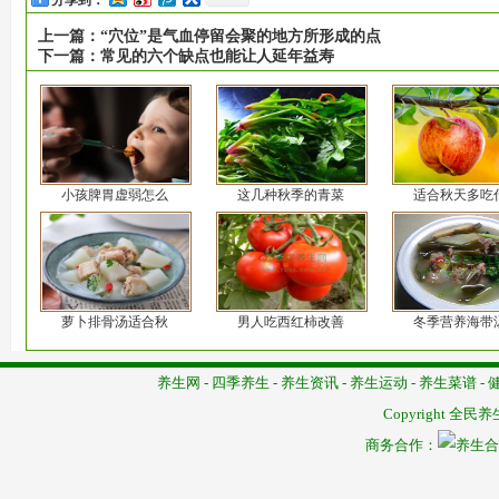
分享到：
上一篇：
“穴位”是气血停留会聚的地方所形成的点
下一篇：
常见的六个缺点也能让人延年益寿
小孩脾胃虚弱怎么
这几种秋季的青菜
适合秋天多吃
萝卜排骨汤适合秋
男人吃西红柿改善
冬季营养海带
养生网
-
四季养生
-
养生资讯
-
养生运动
-
养生菜谱
-
Copyright
全民养
商务合作：