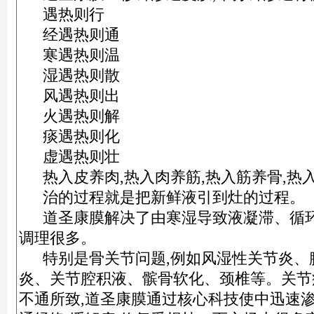
遇热则行
经遇热则通
寒遇热则温
湿遇热则散
风遇热则出
火遇热则解
痰遇热则化
虚遇热则壮
热入皮养肉,热入肉养筋,热入筋养骨,热
治的过程就是把新鲜液引到灶的过程。
道圣康膜解决了由寒湿导致液凝滞、循环
调理很多。
特别是骨关节问题,例如风湿性关节炎、
炎、关节腔积液、髌骨软化、颈椎等。关节
不通所致,道圣康膜通过核心科技使中迅速渗