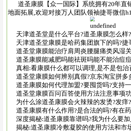
道圣康膜【众一国际】系统拥有20年直销
地面拓展,欢迎对接万人团队领袖捷哥微信h11
天津道圣堂是什么平台?道圣康膜怎么样
天津道圣堂康膜是哈药集团旗下的吗?捷
道圣堂康膜能治疗肩周炎腰腿痛类风湿关
道圣康膜能减肥吗能祛斑吗能不能治痘痘
真相:看康膜什么都可以调理,是不是包治
道圣堂康膜如何辨别真假?京东淘宝拼多
道圣康膜如何代理加盟?要囤货吗?支持一
道圣堂康膜百问百答使用方法注意事项
为什么涂道圣康膜会火辣辣的发烫?发痒?
道圣康膜有什么作用?是合法的吗?有在药
深度揭秘:道圣康膜靠谱吗?我为什么要加
揭秘:道圣康膜冷敷凝胶的使用方法和市