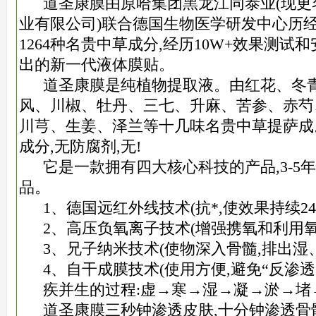
道圣康膜由原哈集团黑龙江同泰业(现更
业有限公司)联合德国生物医学研发中心历经
1264种名贵中草成分,经历10W+效果测试
出的新一代液体膜贴。
道圣康膜是纯植物提取液。由红花、冬
风、川椒、牡丹、三七、升麻、苦参、赤芍
川芎、生姜、泽兰等十几味名贵中草提萨成
成分,无防腐剂,无!
它是一款拥有四大核心科技的产品,3-5
品。
1、德国远红外线技术(抗*,使效果持续24
2、高压负氧离子技术(增强携氧和利用氧
3、兄子纳米技术(使物深入骨髓,排出湿
4、自干成膜技术(使用方便,避免“反渗透”
疾并生的过程:虚→寒→湿→凝→淤→堵
道圣康膜三秒钟渗透皮肤,十分钟渗透骨