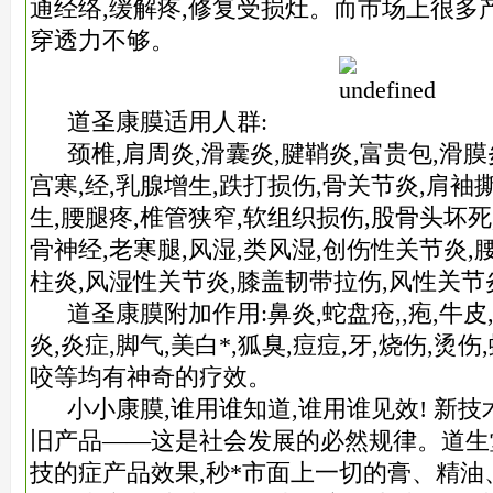
通经络,缓解疼,修复受损灶。而市场上很多
穿透力不够。
道圣康膜适用人群:
颈椎,肩周炎,滑囊炎,腱鞘炎,富贵包,滑膜炎
宫寒,经,乳腺增生,跌打损伤,骨关节炎,肩袖
生,腰腿疼,椎管狭窄,软组织损伤,股骨头坏死
骨神经,老寒腿,风湿,类风湿,创伤性关节炎,
柱炎,风湿性关节炎,膝盖韧带拉伤,风性关节
道圣康膜附加作用:鼻炎,蛇盘疮,,疱,牛皮,
炎,炎症,脚气,美白*,狐臭,痘痘,牙,烧伤,
咬等均有神奇的疗效。
小小康膜,谁用谁知道,谁用谁见效! 新技
旧产品——这是社会发展的必然规律。道生
技的症产品效果,秒*市面上一切的膏、精