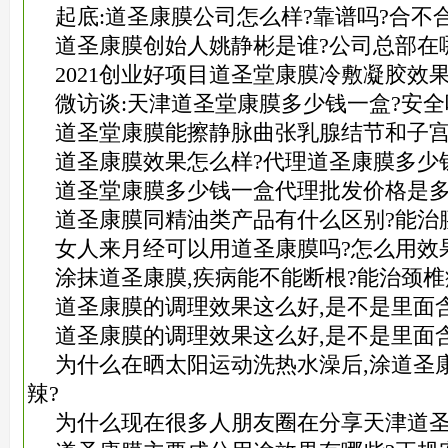
起底:道圣康膜公司怎么样?靠谱吗?合不
道圣康膜创始人姚静彬是谁?公司总部在
2021创业好项目道圣堂康膜冷敷凝胶效
微访谈:天津道圣堂康膜多少钱一盒?安全
道圣堂康膜能擦静脉曲张乳腺结节和子宫
道圣康膜效果怎么样?代理道圣康膜多少
道圣堂康膜多少钱一盒代理批发价格是多
道圣康膜同精油类产品有什么区别?能治
女人来月经可以用道圣康膜吗?怎么用效
涂抹道圣康膜,疾病能不能断根?能治颈椎
道圣康膜的调理效果这么好,是不是里面
道圣康膜的调理效果这么好,是不是里面
为什么在晒太阳运动洗热水澡后,涂道圣
辣?
为什么现在很多人朋友圈在分享天津道圣