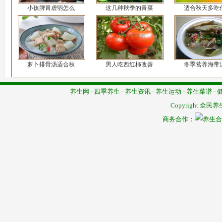
小孩脾胃虚弱怎么
这几种秋季的青菜
适合秋天多吃
萝卜排骨汤适合秋
男人吃西红柿改善
冬季营养海带
养生网
-
四季养生
-
养生资讯
-
养生运动
-
养生菜谱
-
Copyright
全民养
商务合作：