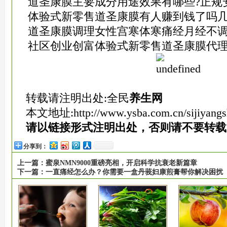
道圣康膜主要成分用途效果有哪些?正规
体验式新零售道圣康膜有人赚到钱了吗
道圣康膜调理女性宫寒体寒痛经月经不调
社区创业创富体验式新零售道圣康膜代
转载请注明出处:全民
养生网
本文地址:
http://www.ysba.com.cn/sijiyang
请以链接形式注明出处，否则请不要转载
分享到：
上一篇：
蜜泉NMN9000重磅亮相，开启科学抗衰老新篇章
下一篇：
一直痛经怎么办？你需要一盒丹莪妇康煎膏帮你解决困扰