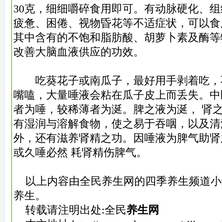
30克，细细嚼碎食用即可。有动脉硬化、
疲惫、困倦、视物昏花等不适症状，可以食
其中含有的不饱和脂肪酸、胡萝卜素及酶等
改善大脑血液供应的功效。
吃葵花子或南瓜子，最好用手剥着吃，
嘴嗑，大量唾液会粘在瓜子皮上而丢失。中
者为唾，较稀薄者为涎。脾之液为涎， 肾
有湿润与溶解食物，使之易于吞咽，以及清
外，还有滋养肾精之功。因唾液为脾气助肾
或久唾必然 耗肾精伤脾气。
以上内容由全民养生网的四季养生频道小
养生。
转载请注明出处:全民
养生网