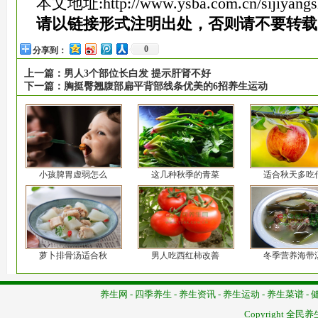
本文地址:
http://www.ysba.com.cn/sijiyang
请以链接形式注明出处，否则请不要转载
0
分享到：
上一篇：
男人3个部位长白发 提示肝肾不好
下一篇：
胸挺臀翘腹部扁平背部线条优美的6招养生运动
小孩脾胃虚弱怎么
这几种秋季的青菜
适合秋天多吃
萝卜排骨汤适合秋
男人吃西红柿改善
冬季营养海带
养生网
-
四季养生
-
养生资讯
-
养生运动
-
养生菜谱
-
Copyright
全民养