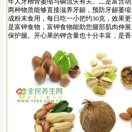
年人牙槽骨萎缩与磷流失有关。二是富含胡
两种物质能够直接滋养牙龈，预防牙龈萎缩
成粉末食用，每日吃一小把约30克，效果
是富钾食物，富钾食物能助您腿部肌肉伸展
保护腿。开心果的钾含量也十分丰富，是香