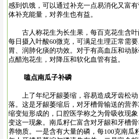
感到饥饿，可以通过补充一点易消化又富有
体补充能量，对养生也有益。
古人称花生为长生果，每百克花生含叶酸1
每日摄入叶酸60微克，可满足生理正常需
胃、润肺化痰的功效。对于有高血压和动脉
点醋泡花生，对降压和软化血管有益。
嗑点南瓜子补磷
上了年纪牙龈萎缩，容易造成牙齿松动
落。这是牙龈萎缩后，对牙槽骨输送的营养
缩变短形成的，口腔医学称之为骨吸收现象
变这一现象。南瓜籽仁富含对牙龈和牙槽骨
养物质。一是含有大量的磷，每100克南瓜籽