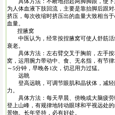
具体方法：不断地抬起两脚脚跟，使下
为人体血液下肢回流，主要是靠抬脚后跟对
挤压，每次收缩时挤压出的血量大致相当于
血量。
捏腋窝
中医认为，经常按捏腋窝可使人舒筋活
衰老。
具体方法：左右臂交叉于胸前，左手按
窝，运用腕力带动中、食、无名指，有节律
～5分钟，早晚各1次，切忌用力过猛。
远眺
登高远眺，可调节眼肌和晶状体，减轻
力。
具体方法：每天早晨、傍晚或大脑疲劳
登上山峰，有规律地转动眼球和平视远处的
景物。长年坚持，必有好处。