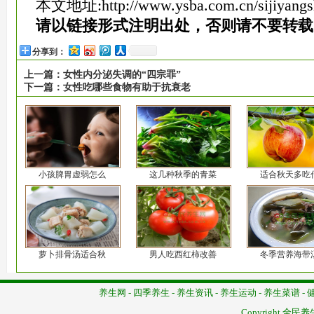
本文地址:
http://www.ysba.com.cn/sijiyang
请以链接形式注明出处，否则请不要转载
分享到：
上一篇：
女性内分泌失调的“四宗罪”
下一篇：
女性吃哪些食物有助于抗衰老
小孩脾胃虚弱怎么
这几种秋季的青菜
适合秋天多吃
萝卜排骨汤适合秋
男人吃西红柿改善
冬季营养海带
养生网
-
四季养生
-
养生资讯
-
养生运动
-
养生菜谱
-
Copyright
全民养