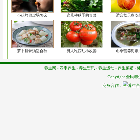
小孩脾胃虚弱怎么
这几种秋季的青菜
适合秋天多吃
萝卜排骨汤适合秋
男人吃西红柿改善
冬季营养海带
养生网
-
四季养生
-
养生资讯
-
养生运动
-
养生菜谱
-
Copyright
全民养
商务合作：