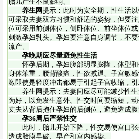
胎儿产生不良影响。
养生网
提示：此时为安全期，性生活以每
可采取夫妻双方习惯和舒适的姿势，但要注
位可采用前侧体位，侧卧体位、前坐体位或
刺激孕妇乳头。孕妇要注意自身调节，不要
流产。
孕晚期应尽量避免性生活
怀孕后期，孕妇腹部明显膨隆，体型和
身体笨重，腰背酸痛，性欲减退。子宫敏感
激即使是轻度冲击都易于引起子宫收缩，引
养生网提示：夫妻间应尽可能减少性生活
为好，以免发生意外。性交时间要缩短，动
丈夫从背后抱住孕妇的后侧位，避免造成腹
孕36周后严禁性交
此时，胎儿开始下降，性交易使宫口张
造成胎膜早破、早产和宫内感染。