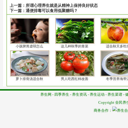
上一篇：
所谓心理养生就是从精神上保持良好状态
下一篇：
通便排毒可以食用低聚糖吗？
小孩脾胃虚弱怎么
这几种秋季的青菜
适合秋天多吃
萝卜排骨汤适合秋
男人吃西红柿改善
冬季营养海带
养生网
-
四季养生
-
养生资讯
-
养生运动
-
养生菜谱
-
Copyright
全民养
商务合作：