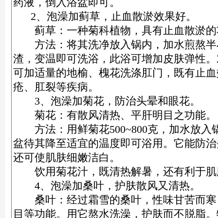
药液，倒入浴盆即可。
2、泡澡加蓟草，止血散淤效果好。
蓟草：一种菊科植物，具有止血散淤的
方法：将其洗净放入锅内，加水煎熬半
渣，变温即可洗浴，此浴可增加皮肤弹性。
可加适量的地
榆、槐花洗涤肛门，既有止血
疮、肛裂等疾病。
3、泡澡加菊花，防治头晕和眼花。
菊花：有散风清热、平肝明目之功能。
方法：用鲜菊花500~800克，加水放入
盆待其降至适宜的温度即可浴用。它能防治
还可使肌肤
细嫩洁白。
饮用菊花汁，既清热解暑，还有利于肌
4、泡澡加桑叶，护肤散风又清热。
桑叶：经过霜雪的桑叶，性味甘苦而寒
目等功能。用它熬水洗澡，护肤而不脱脂。