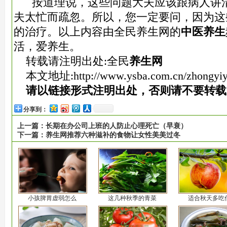
按道理说，这些问题大夫应该跟病人讲
夫太忙而疏忽。所以，您一定要问，因为这
的治疗。以上内容由全民养生网的
中医养生
活，爱养生。
转载请注明出处:全民
养生网
本文地址:
http://www.ysba.com.cn/zhongyi
请以链接形式注明出处，否则请不要转载
分享到：
上一篇：
长期在办公司上班的人防止心理死亡（早衰）
下一篇：
养生网推荐六种滋补的食物让女性美美过冬
小孩脾胃虚弱怎么
这几种秋季的青菜
适合秋天多吃