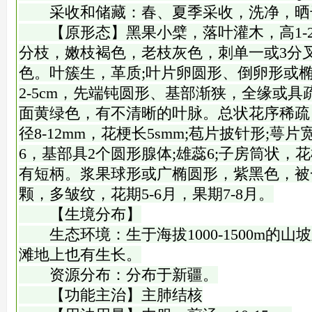
采收和储藏：春、夏季采收，洗净，晒
【原形态】黑果小檗，落叶灌木，高1-2
分枝，嫩枝褐色，老枝灰色，刺单一或3分叉，
色。叶簇生，革质;叶片卵圆形、倒卵形或椭圆形
2-5cm，先端钝圆形、基部渐狭，全缘或
面黄绿色，有不清晰的叶脉。总状花序稀疏，
径8-12mm，花梗长5smm;苞片披针形;萼
6，基部具2个圆形腺体;雄蕊6;子房筒状，
有短柄。浆果球形或广椭圆形，紫黑色，被一
颗，多皱纹，花期5-6月，果期7-8月。
【生境分布】
生态环境：生于海拔1000-1500m的山
滩地上也有生长。
资源分布：分布于新疆。
【功能主治】主肺结核