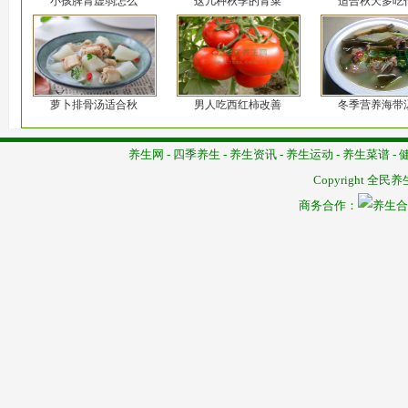
小孩脾胃虚弱怎么
这几种秋季的青菜
适合秋天多吃
萝卜排骨汤适合秋
男人吃西红柿改善
冬季营养海带
养生网
-
四季养生
-
养生资讯
-
养生运动
-
养生菜谱
-
Copyright
全民养
商务合作：