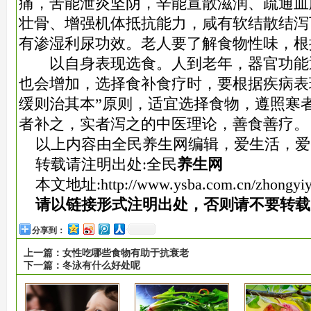
痛，苦能泄炎坚阴，辛能宣散滋润、疏通血
壮骨、增强机体抵抗能力，咸有软结散结泻
有渗湿利尿功效。老人要了解食物性味，根
以自身表现选食。人到老年，器官功能
也会增加，选择食补食疗时，要根据疾病表
缓则治其本”原则，适宜选择食物，遵照寒
者补之，实者泻之的中医理论，善食善疗。
以上内容由全民养生网编辑，爱生活，爱
转载请注明出处:全民
养生网
本文地址:
http://www.ysba.com.cn/zhongyi
请以链接形式注明出处，否则请不要转载
分享到：
上一篇：
女性吃哪些食物有助于抗衰老
下一篇：
冬泳有什么好处呢